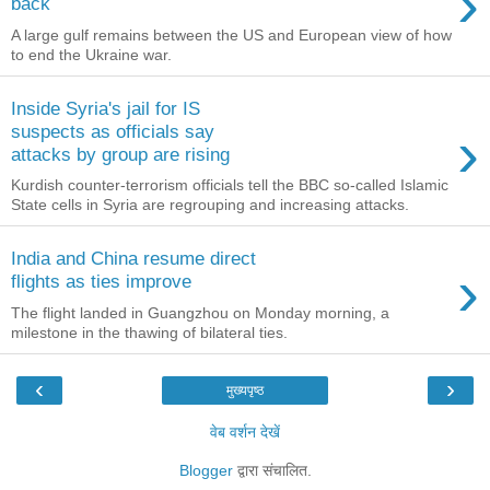
›
back
A large gulf remains between the US and European view of how
to end the Ukraine war.
Inside Syria's jail for IS
›
suspects as officials say
attacks by group are rising
Kurdish counter-terrorism officials tell the BBC so-called Islamic
State cells in Syria are regrouping and increasing attacks.
India and China resume direct
›
flights as ties improve
The flight landed in Guangzhou on Monday morning, a
milestone in the thawing of bilateral ties.
‹
›
मुख्यपृष्ठ
वेब वर्शन देखें
Blogger
द्वारा संचालित.