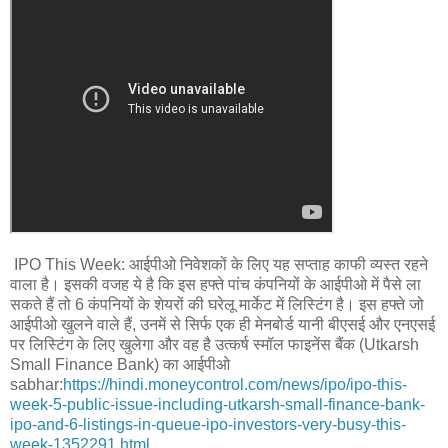
IPO This Week: आईपीओ निवेशकों के लिए यह सप्ताह काफी व्यस्त रहने
वाला है। इसकी वजह ये है कि इस हफ्ते पांच कंपनियों के आईपीओ में पैसे ला
सकते हैं तो 6 कंपनियों के शेयरों की घरेलू मार्केट में लिस्टिंग है। इस हफ्ते जो
आईपीओ खुलने वाले हैं, उनमें से सिर्फ एक ही मेनबोर्ड यानी बीएसई और एनएसई
पर लिस्टिंग के लिए खुलेगा और वह है उत्कर्ष स्मॉल फाइनेंस बैंक (Utkarsh
Small Finance Bank) का आईपीओ
sabhar:
https://hindi.moneycontrol.com/news/ipo/ipo-this-
week-5-public-issue-including-utkarsh-small-finance-bank-
ipo-and-6-listings-in-queue-ipo-investors-very-busy-this-
week-1352291.html