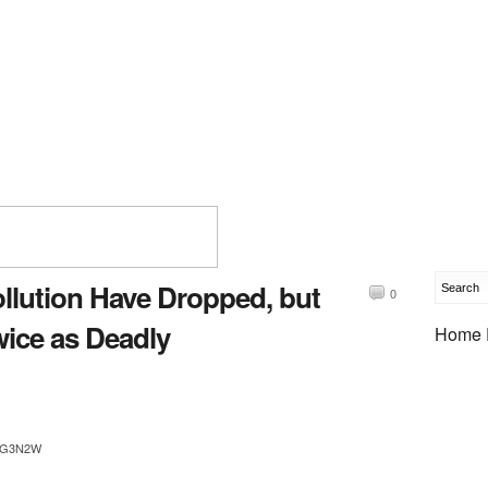
llution Have Dropped, but
0
ice as Deadly
Home 
/j0G3N2W