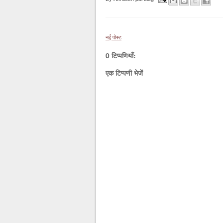
नई पोस्ट
0 टिप्पणियाँ:
एक टिप्पणी भेजें