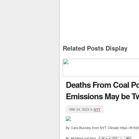
Related Posts Display
Deaths From Coal Po
Emissions May be Tw
नवंबर 24, 2023 in
NYT
By Cara Buckley from NYT Climate https://ift.tt
By
Akhilesh pal blog