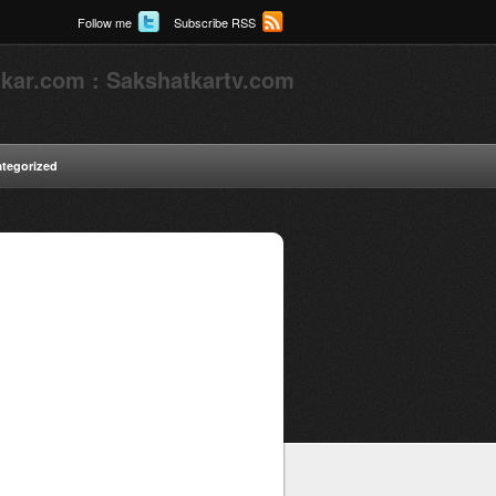
Follow me
Subscribe RSS
kar.com : Sakshatkartv.com
tegorized