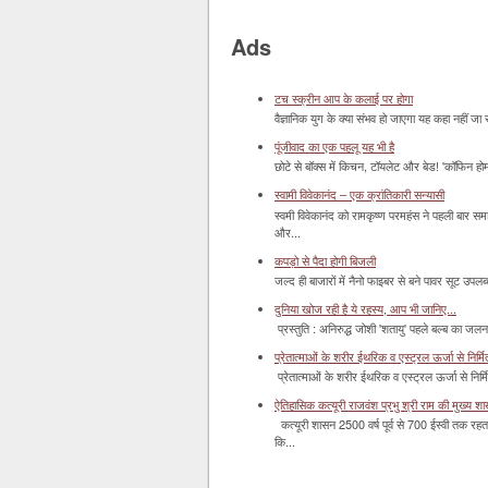
Ads
टच स्क्रीन आप के कलाई पर होगा
वैज्ञानिक युग के क्या संभव हो जाएगा यह कहा नहीं जा 
पूंजीवाद का एक पहलू यह भी है
छोटे से बॉक्‍स में किचन, टॉयलेट और बेड! 'कॉफिन हो
स्वामी विवेकानंद – एक क्रांतिकारी सन्यासी
स्वमी विवेकानंद को रामकृष्ण परमहंस ने पहली बार स
और...
कपड़ो से पैदा होगी बिजली
जल्द ही बाजारों में नैनो फाइबर से बने पावर सूट उपलब्ध 
दुनिया खोज रही है ये रहस्य, आप भी जानिए...
प्रस्तुति : अनिरुद्ध जोशी 'शतायु' पहले बल्ब का ज
प्रेतात्माओं के शरीर ईथरिक व एस्ट्रल ऊर्जा से निर्मित 
प्रेतात्माओं के शरीर ईथरिक व एस्ट्रल ऊर्जा से निर्
ऐतिहासिक कत्यूरी राजवंश प्रभु श्री राम की मुख्य श
कत्यूरी शासन 2500 वर्ष पूर्व से 700 ईस्वी तक रहत
कि...