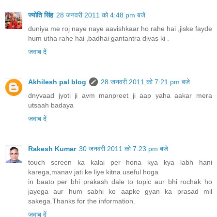
ज्योति सिंह
28 जनवरी 2011 को 4:48 pm बजे
duniya me roj naye naye aavishkaar ho rahe hai ,jiske fayde
hum utha rahe hai ,badhai gantantra divas ki .
जवाब दें
Akhilesh pal blog
28 जनवरी 2011 को 7:21 pm बजे
dnyvaad jyoti ji avm manpreet ji aap yaha aakar mera
utsaah badaya
जवाब दें
Rakesh Kumar
30 जनवरी 2011 को 7:23 pm बजे
touch screen ka kalai per hona kya kya labh hani
karega,manav jati ke liye kitna useful hoga
in baato per bhi prakash dale to topic aur bhi rochak ho
jayega aur hum sabhi ko aapke gyan ka prasad mil
sakega.Thanks for the information.
जवाब दें