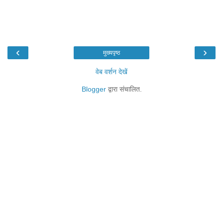
‹
›
मुख्यपृष्ठ
वेब वर्शन देखें
Blogger
द्वारा संचालित.