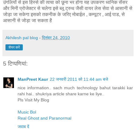
उंगलियों से इस हिस्से की त्वचा को छूना भर होगा यह उपकरण ध्वनिक सेंसर
और मिनी प्रोजेक्टर से चलेगा इसे ब्लू ट्रुथ जैसी वायर लेस सेवा से आसानी से
जोड़ा जा सकेगा इसको तकनीक के जरिए मोबाईल , कम्पूटर , आई पाड, से
आसानी से जोड़ा जा सकता है
Akhilesh pal blog
-
दिसंबर 24, 2010
शेयर करें
5 टिप्‍पणियां:
ManPreet Kaur
22 जनवरी 2011 को 11:44 am बजे
nice information.. sach much technology bahut tarakki kar
rahi hai.. shukriya article share karne ke liye..
Pls Visit My Blog
Music Bol
Real Ghost and Paranormal
जवाब दें