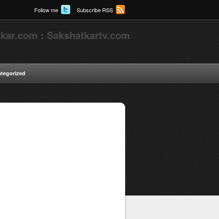
Follow me
Subscribe RSS
kar.com : Sakshatkartv.com
tegorized