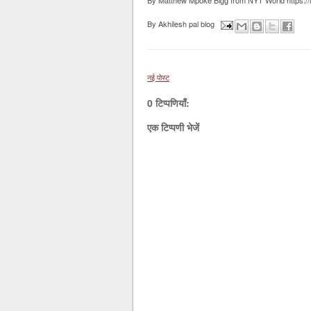
By Matthew Mpoke Bigg from NYT World https://ift
By
Akhilesh pal blog
नई पोस्ट
0 टिप्पणियाँ:
एक टिप्पणी भेजें