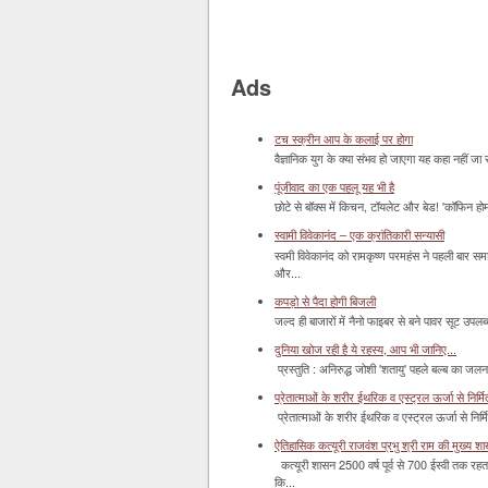
Ads
टच स्क्रीन आप के कलाई पर होगा
वैज्ञानिक युग के क्या संभव हो जाएगा यह कहा नहीं जा 
पूंजीवाद का एक पहलू यह भी है
छोटे से बॉक्‍स में किचन, टॉयलेट और बेड! 'कॉफिन हो
स्वामी विवेकानंद – एक क्रांतिकारी सन्यासी
स्वमी विवेकानंद को रामकृष्ण परमहंस ने पहली बार स
और...
कपड़ो से पैदा होगी बिजली
जल्द ही बाजारों में नैनो फाइबर से बने पावर सूट उपलब्ध 
दुनिया खोज रही है ये रहस्य, आप भी जानिए...
प्रस्तुति : अनिरुद्ध जोशी 'शतायु' पहले बल्ब का ज
प्रेतात्माओं के शरीर ईथरिक व एस्ट्रल ऊर्जा से निर्मित 
प्रेतात्माओं के शरीर ईथरिक व एस्ट्रल ऊर्जा से निर्
ऐतिहासिक कत्यूरी राजवंश प्रभु श्री राम की मुख्य श
कत्यूरी शासन 2500 वर्ष पूर्व से 700 ईस्वी तक रहत
कि...