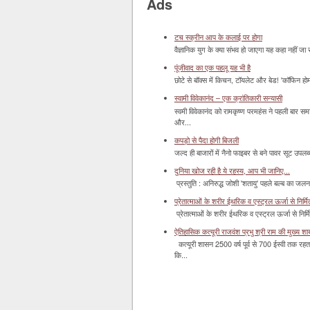
Ads
टच स्क्रीन आप के कलाई पर होगा
वैज्ञानिक युग के क्या संभव हो जाएगा यह कहा नहीं जा 
पूंजीवाद का एक पहलू यह भी है
छोटे से बॉक्‍स में किचन, टॉयलेट और बेड! 'कॉफिन हो
स्वामी विवेकानंद – एक क्रांतिकारी सन्यासी
स्वमी विवेकानंद को रामकृष्ण परमहंस ने पहली बार स
और...
कपड़ो से पैदा होगी बिजली
जल्द ही बाजारों में नैनो फाइबर से बने पावर सूट उपलब्ध 
दुनिया खोज रही है ये रहस्य, आप भी जानिए...
प्रस्तुति : अनिरुद्ध जोशी 'शतायु' पहले बल्ब का ज
प्रेतात्माओं के शरीर ईथरिक व एस्ट्रल ऊर्जा से निर्मित 
प्रेतात्माओं के शरीर ईथरिक व एस्ट्रल ऊर्जा से निर्
ऐतिहासिक कत्यूरी राजवंश प्रभु श्री राम की मुख्य श
कत्यूरी शासन 2500 वर्ष पूर्व से 700 ईस्वी तक रहत
कि...