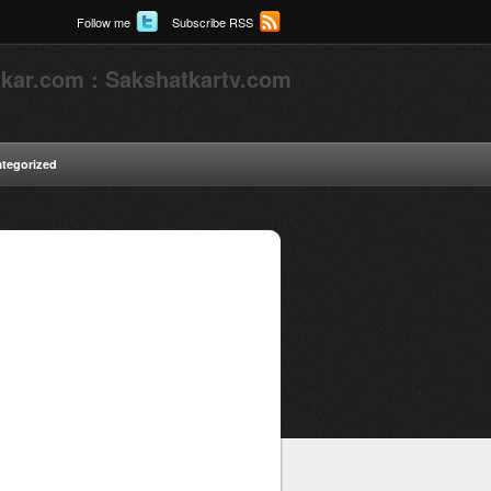
Follow me
Subscribe RSS
kar.com : Sakshatkartv.com
tegorized