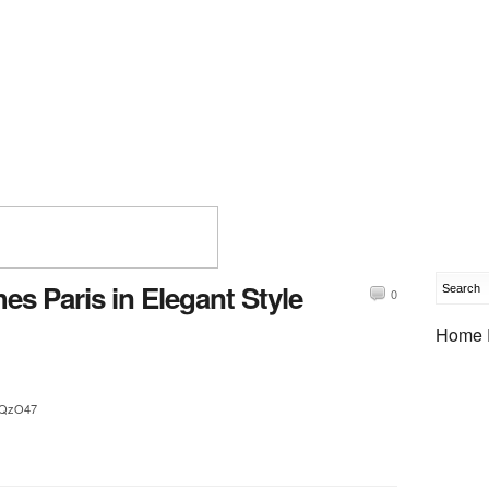
s Paris in Elegant Style
0
Home 
dWQzO47