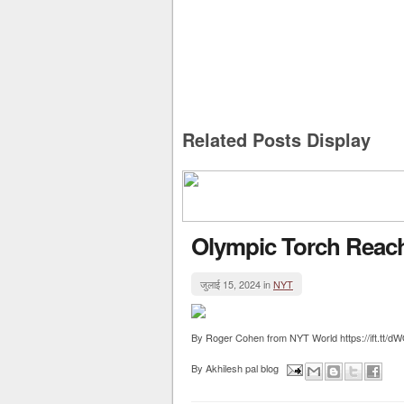
Related Posts Display
Olympic Torch Reache
जुलाई 15, 2024 in
NYT
By Roger Cohen from NYT World https://ift.tt/
By
Akhilesh pal blog