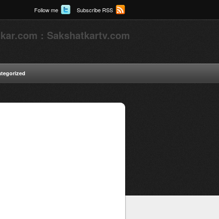
Follow me
Subscribe RSS
kar.com : Sakshatkartv.com
tegorized