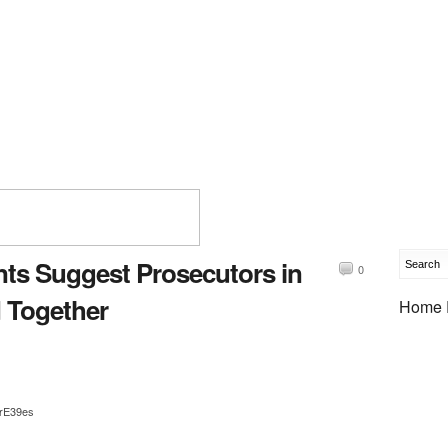
nts Suggest Prosecutors in
0
 Together
Home 
RrE39es