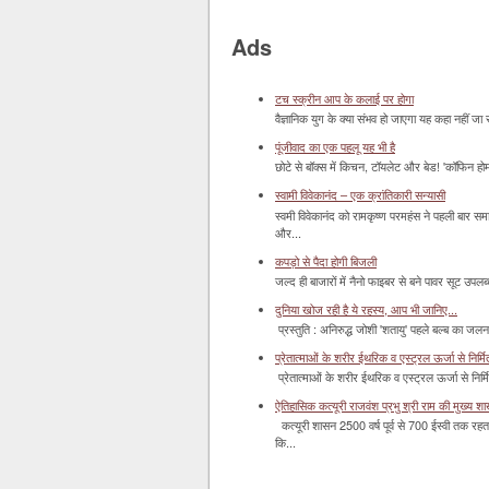
Ads
टच स्क्रीन आप के कलाई पर होगा
वैज्ञानिक युग के क्या संभव हो जाएगा यह कहा नहीं जा 
पूंजीवाद का एक पहलू यह भी है
छोटे से बॉक्‍स में किचन, टॉयलेट और बेड! 'कॉफिन हो
स्वामी विवेकानंद – एक क्रांतिकारी सन्यासी
स्वमी विवेकानंद को रामकृष्ण परमहंस ने पहली बार स
और...
कपड़ो से पैदा होगी बिजली
जल्द ही बाजारों में नैनो फाइबर से बने पावर सूट उपलब्ध 
दुनिया खोज रही है ये रहस्य, आप भी जानिए...
प्रस्तुति : अनिरुद्ध जोशी 'शतायु' पहले बल्ब का ज
प्रेतात्माओं के शरीर ईथरिक व एस्ट्रल ऊर्जा से निर्मित 
प्रेतात्माओं के शरीर ईथरिक व एस्ट्रल ऊर्जा से निर्
ऐतिहासिक कत्यूरी राजवंश प्रभु श्री राम की मुख्य श
कत्यूरी शासन 2500 वर्ष पूर्व से 700 ईस्वी तक रहत
कि...