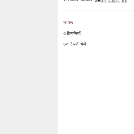
नई पोस्ट
0 टिप्पणियाँ:
एक टिप्पणी भेजें