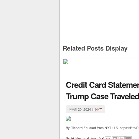
Related Posts Display
Credit Card Stateme
Trump Case Traveled
जनवरी 20, 2024 in
NYT
By Richard Fausset from NYT U.S. https://ift.tt/
By
Akhilesh pal blog