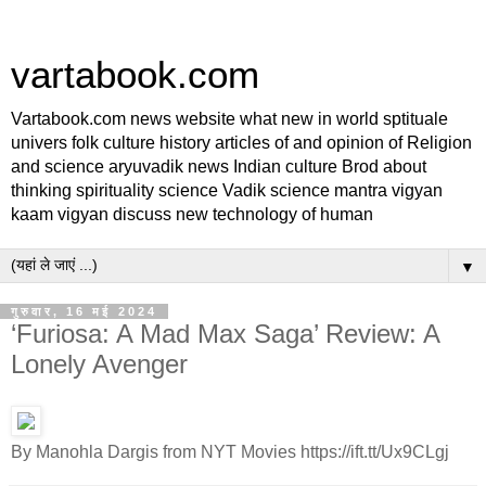
vartabook.com
Vartabook.com news website what new in world sptituale
univers folk culture history articles of and opinion of Religion
and science aryuvadik news Indian culture Brod about
thinking spirituality science Vadik science mantra vigyan
kaam vigyan discuss new technology of human
▼
गुरुवार, 16 मई 2024
‘Furiosa: A Mad Max Saga’ Review: A
Lonely Avenger
By Manohla Dargis from NYT Movies https://ift.tt/Ux9CLgj