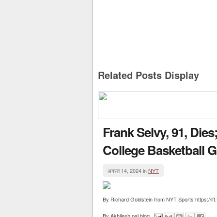
Related Posts Display
Frank Selvy, 91, Dies
College Basketball 
अगस्त 14, 2024 in
NYT
By Richard Goldstein from NYT Sports https://ift
By
Akhilesh pal blog