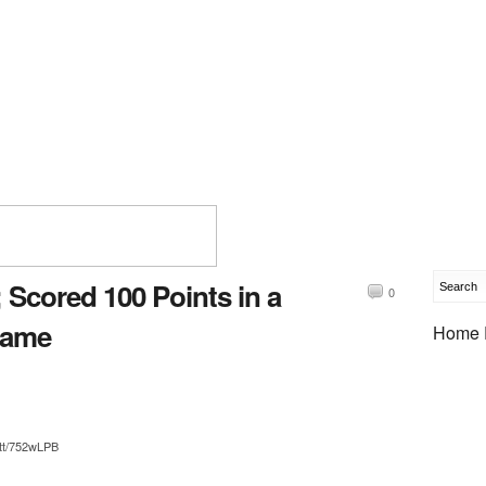
; Scored 100 Points in a
0
Game
Home 
.tt/752wLPB