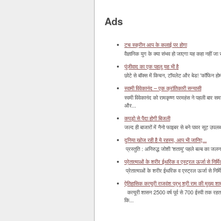
Ads
टच स्क्रीन आप के कलाई पर होगा
वैज्ञानिक युग के क्या संभव हो जाएगा यह कहा नहीं जा 
पूंजीवाद का एक पहलू यह भी है
छोटे से बॉक्‍स में किचन, टॉयलेट और बेड! 'कॉफिन हो
स्वामी विवेकानंद – एक क्रांतिकारी सन्यासी
स्वमी विवेकानंद को रामकृष्ण परमहंस ने पहली बार स
और...
कपड़ो से पैदा होगी बिजली
जल्द ही बाजारों में नैनो फाइबर से बने पावर सूट उपलब्ध 
दुनिया खोज रही है ये रहस्य, आप भी जानिए...
प्रस्तुति : अनिरुद्ध जोशी 'शतायु' पहले बल्ब का ज
प्रेतात्माओं के शरीर ईथरिक व एस्ट्रल ऊर्जा से निर्मित 
प्रेतात्माओं के शरीर ईथरिक व एस्ट्रल ऊर्जा से निर्
ऐतिहासिक कत्यूरी राजवंश प्रभु श्री राम की मुख्य श
कत्यूरी शासन 2500 वर्ष पूर्व से 700 ईस्वी तक रहत
कि...