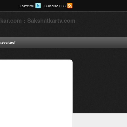
Follow me
Subscribe RSS
kar.com : Sakshatkartv.com
tegorized