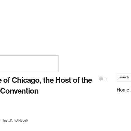
of Chicago, the Host of the
0
 Convention
Home 
tps://ift.tt/JlNsog0