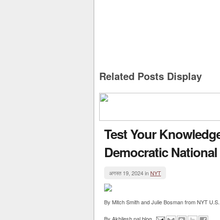
Related Posts Display
Test Your Knowledge 
Democratic National
अगस्त 19, 2024 in
NYT
By Mitch Smith and Julie Bosman from NYT U.S. ht
By
Akhilesh pal blog