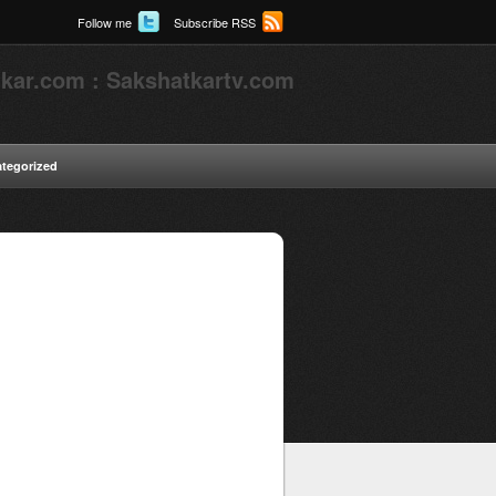
Follow me
Subscribe RSS
kar.com : Sakshatkartv.com
tegorized