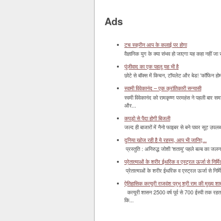
Ads
टच स्क्रीन आप के कलाई पर होगा
वैज्ञानिक युग के क्या संभव हो जाएगा यह कहा नहीं जा 
पूंजीवाद का एक पहलू यह भी है
छोटे से बॉक्‍स में किचन, टॉयलेट और बेड! 'कॉफिन हो
स्वामी विवेकानंद – एक क्रांतिकारी सन्यासी
स्वमी विवेकानंद को रामकृष्ण परमहंस ने पहली बार स
और...
कपड़ो से पैदा होगी बिजली
जल्द ही बाजारों में नैनो फाइबर से बने पावर सूट उपलब्ध 
दुनिया खोज रही है ये रहस्य, आप भी जानिए...
प्रस्तुति : अनिरुद्ध जोशी 'शतायु' पहले बल्ब का ज
प्रेतात्माओं के शरीर ईथरिक व एस्ट्रल ऊर्जा से निर्मित 
प्रेतात्माओं के शरीर ईथरिक व एस्ट्रल ऊर्जा से निर्
ऐतिहासिक कत्यूरी राजवंश प्रभु श्री राम की मुख्य श
कत्यूरी शासन 2500 वर्ष पूर्व से 700 ईस्वी तक रहत
कि...