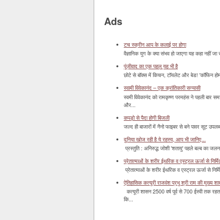
Ads
टच स्क्रीन आप के कलाई पर होगा
वैज्ञानिक युग के क्या संभव हो जाएगा यह कहा नहीं जा 
पूंजीवाद का एक पहलू यह भी है
छोटे से बॉक्‍स में किचन, टॉयलेट और बेड! 'कॉफिन हो
स्वामी विवेकानंद – एक क्रांतिकारी सन्यासी
स्वमी विवेकानंद को रामकृष्ण परमहंस ने पहली बार स
और...
कपड़ो से पैदा होगी बिजली
जल्द ही बाजारों में नैनो फाइबर से बने पावर सूट उपलब्ध 
दुनिया खोज रही है ये रहस्य, आप भी जानिए...
प्रस्तुति : अनिरुद्ध जोशी 'शतायु' पहले बल्ब का ज
प्रेतात्माओं के शरीर ईथरिक व एस्ट्रल ऊर्जा से निर्मित 
प्रेतात्माओं के शरीर ईथरिक व एस्ट्रल ऊर्जा से निर्
ऐतिहासिक कत्यूरी राजवंश प्रभु श्री राम की मुख्य श
कत्यूरी शासन 2500 वर्ष पूर्व से 700 ईस्वी तक रहत
कि...