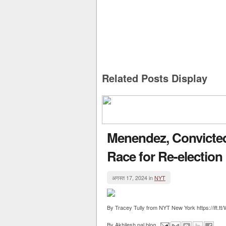
Related Posts Display
Menendez, Convicted
Race for Re-election
अगस्त 17, 2024 in
NYT
By Tracey Tully from NYT New York https://ift.t
By
Akhilesh pal blog