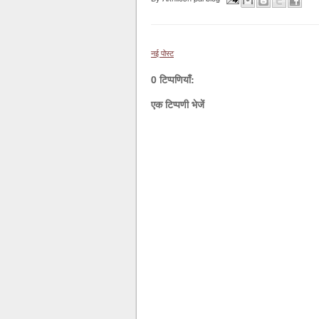
नई पोस्ट
0 टिप्पणियाँ:
एक टिप्पणी भेजें