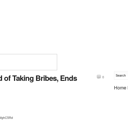
 of Taking Bribes, Ends
0
Home 
t/WghC5Rd