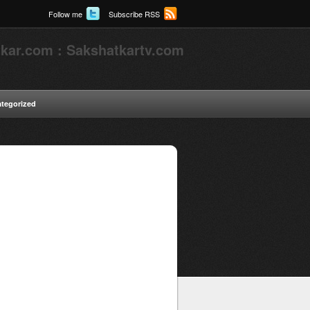
Follow me
Subscribe RSS
kar.com : Sakshatkartv.com
tegorized