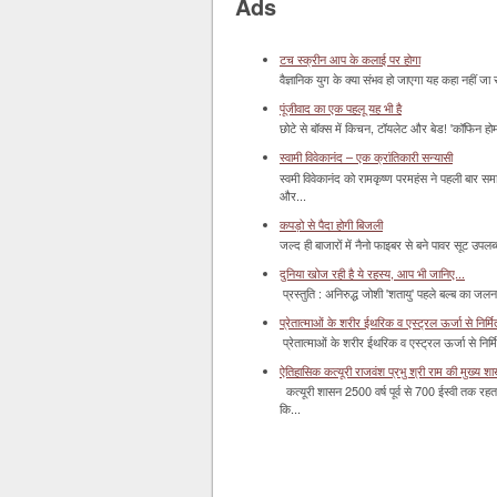
Ads
टच स्क्रीन आप के कलाई पर होगा
वैज्ञानिक युग के क्या संभव हो जाएगा यह कहा नहीं जा 
पूंजीवाद का एक पहलू यह भी है
छोटे से बॉक्‍स में किचन, टॉयलेट और बेड! 'कॉफिन हो
स्वामी विवेकानंद – एक क्रांतिकारी सन्यासी
स्वमी विवेकानंद को रामकृष्ण परमहंस ने पहली बार स
और...
कपड़ो से पैदा होगी बिजली
जल्द ही बाजारों में नैनो फाइबर से बने पावर सूट उपलब्ध 
दुनिया खोज रही है ये रहस्य, आप भी जानिए...
प्रस्तुति : अनिरुद्ध जोशी 'शतायु' पहले बल्ब का ज
प्रेतात्माओं के शरीर ईथरिक व एस्ट्रल ऊर्जा से निर्मित 
प्रेतात्माओं के शरीर ईथरिक व एस्ट्रल ऊर्जा से निर्
ऐतिहासिक कत्यूरी राजवंश प्रभु श्री राम की मुख्य श
कत्यूरी शासन 2500 वर्ष पूर्व से 700 ईस्वी तक रहत
कि...