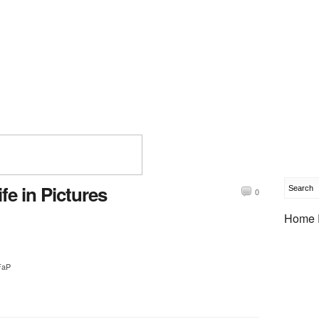
e in Pictures
0
Home 
6FaP