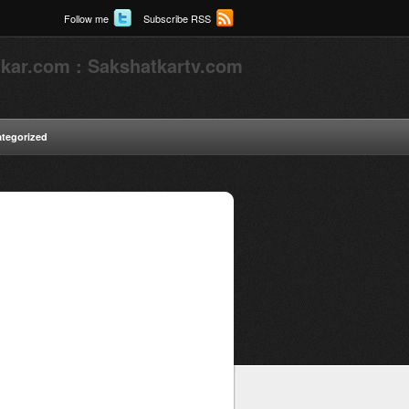
Follow me
Subscribe RSS
kar.com : Sakshatkartv.com
tegorized