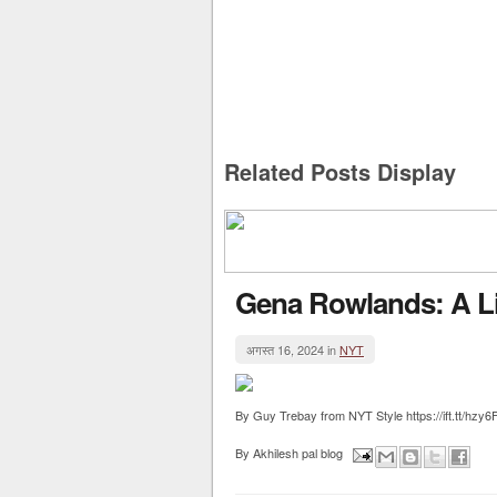
Related Posts Display
Gena Rowlands: A Lif
अगस्त 16, 2024 in
NYT
By Guy Trebay from NYT Style https://ift.tt/hzy
By
Akhilesh pal blog