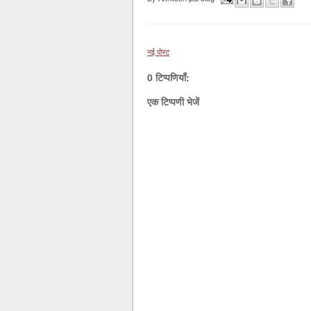
नई पोस्ट
0 टिप्पणियाँ:
एक टिप्पणी भेजें