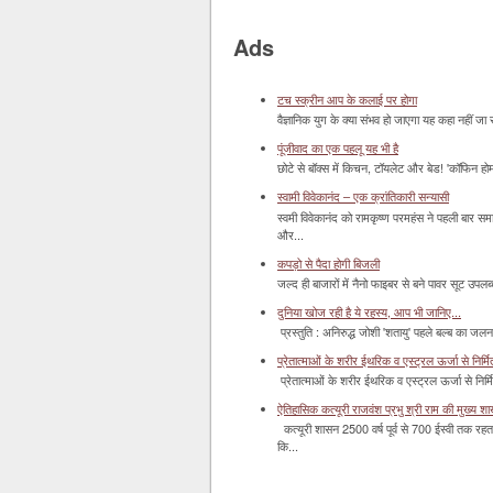
Ads
टच स्क्रीन आप के कलाई पर होगा
वैज्ञानिक युग के क्या संभव हो जाएगा यह कहा नहीं जा 
पूंजीवाद का एक पहलू यह भी है
छोटे से बॉक्‍स में किचन, टॉयलेट और बेड! 'कॉफिन हो
स्वामी विवेकानंद – एक क्रांतिकारी सन्यासी
स्वमी विवेकानंद को रामकृष्ण परमहंस ने पहली बार स
और...
कपड़ो से पैदा होगी बिजली
जल्द ही बाजारों में नैनो फाइबर से बने पावर सूट उपलब्ध 
दुनिया खोज रही है ये रहस्य, आप भी जानिए...
प्रस्तुति : अनिरुद्ध जोशी 'शतायु' पहले बल्ब का ज
प्रेतात्माओं के शरीर ईथरिक व एस्ट्रल ऊर्जा से निर्मित 
प्रेतात्माओं के शरीर ईथरिक व एस्ट्रल ऊर्जा से निर्
ऐतिहासिक कत्यूरी राजवंश प्रभु श्री राम की मुख्य श
कत्यूरी शासन 2500 वर्ष पूर्व से 700 ईस्वी तक रहत
कि...