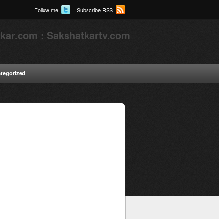
Follow me
Subscribe RSS
kar.com : Sakshatkartv.com
tegorized