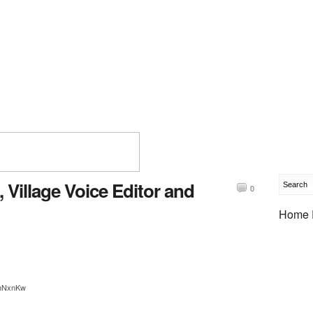
Village Voice Editor and
0
Home 
/JhNxnKw