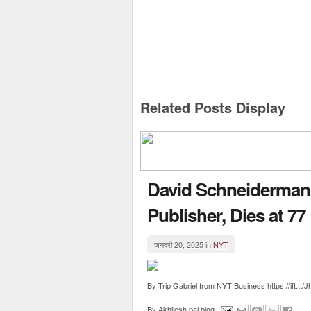
Related Posts Display
David Schneiderman, 
Publisher, Dies at 77
जनवरी 20, 2025 in
NYT
By Trip Gabriel from NYT Business https://ift.tt
By
Akhilesh pal blog