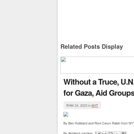
Related Posts Display
Without a Truce, U.N
for Gaza, Aid Group
दिसंबर 24, 2023 in
NYT
By Ben Hubbard and Roni Caryn Rabin from NYT W
By
Akhilesh pal blog