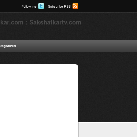
Follow me
Subscribe RSS
kar.com : Sakshatkartv.com
tegorized