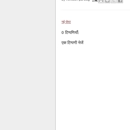
नई पोस्ट
0 टिप्पणियाँ:
एक टिप्पणी भेजें