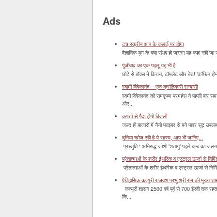
Ads
टच स्क्रीन आप के कलाई पर होगा
वैज्ञानिक युग के क्या संभव हो जाएगा यह कहा नहीं जा 
पूंजीवाद का एक पहलू यह भी है
छोटे से बॉक्‍स में किचन, टॉयलेट और बेड! 'कॉफिन हो
स्वामी विवेकानंद – एक क्रांतिकारी सन्यासी
स्वमी विवेकानंद को रामकृष्ण परमहंस ने पहली बार स
और...
कपड़ो से पैदा होगी बिजली
जल्द ही बाजारों में नैनो फाइबर से बने पावर सूट उपलब्ध 
दुनिया खोज रही है ये रहस्य, आप भी जानिए...
प्रस्तुति : अनिरुद्ध जोशी 'शतायु' पहले बल्ब का ज
प्रेतात्माओं के शरीर ईथरिक व एस्ट्रल ऊर्जा से निर्मित 
प्रेतात्माओं के शरीर ईथरिक व एस्ट्रल ऊर्जा से निर्
ऐतिहासिक कत्यूरी राजवंश प्रभु श्री राम की मुख्य श
कत्यूरी शासन 2500 वर्ष पूर्व से 700 ईस्वी तक रहत
कि...