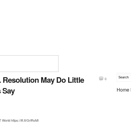
. Resolution May Do Little
0
s Say
Home 
orld https://ift.tt/GrlRsMI