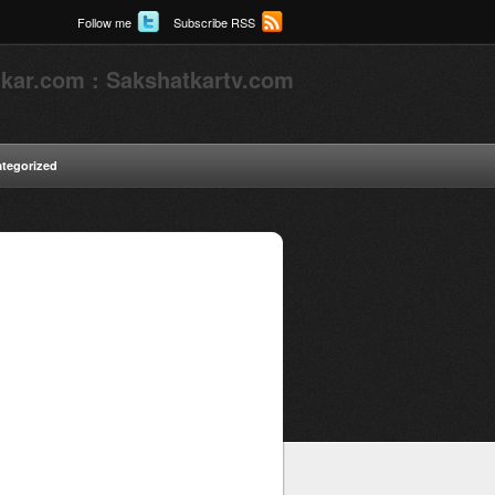
Follow me
Subscribe RSS
kar.com : Sakshatkartv.com
tegorized