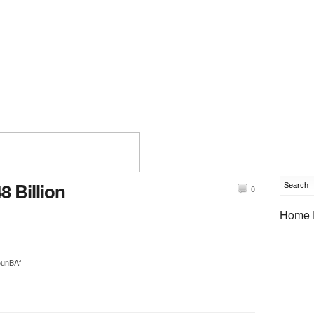
 Billion
0
Home 
DounBAf