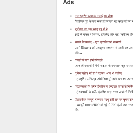
Ads
टच स्क्रीन आप के कलाई पर होगा
वैज्ञानिक युग के क्या संभव हो जाएगा यह कहा नहीं जा 
पूंजीवाद का एक पहलू यह भी है
छोटे से बॉक्‍स में किचन, टॉयलेट और बेड! 'कॉफिन हो
स्वामी विवेकानंद – एक क्रांतिकारी सन्यासी
स्वमी विवेकानंद को रामकृष्ण परमहंस ने पहली बार स
और...
कपड़ो से पैदा होगी बिजली
जल्द ही बाजारों में नैनो फाइबर से बने पावर सूट उपलब्ध 
दुनिया खोज रही है ये रहस्य, आप भी जानिए...
प्रस्तुति : अनिरुद्ध जोशी 'शतायु' पहले बल्ब का ज
प्रेतात्माओं के शरीर ईथरिक व एस्ट्रल ऊर्जा से निर्मित 
प्रेतात्माओं के शरीर ईथरिक व एस्ट्रल ऊर्जा से निर्
ऐतिहासिक कत्यूरी राजवंश प्रभु श्री राम की मुख्य श
कत्यूरी शासन 2500 वर्ष पूर्व से 700 ईस्वी तक रहत
कि...