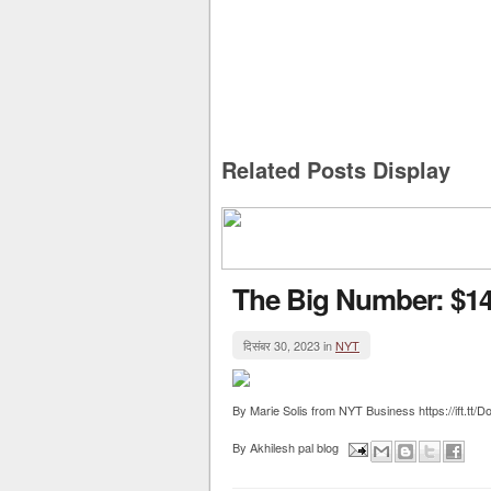
Related Posts Display
The Big Number: $148
दिसंबर 30, 2023 in
NYT
By Marie Solis from NYT Business https://ift.tt/
By
Akhilesh pal blog