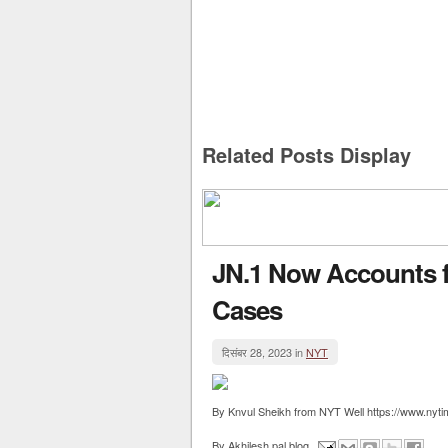
Related Posts Display
JN.1 Now Accounts fo
Cases
दिसंबर 28, 2023 in
NYT
By Knvul Sheikh from NYT Well https://www.nyti
By
Akhilesh pal blog