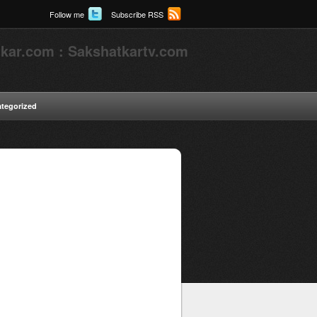
Follow me
Subscribe RSS
kar.com : Sakshatkartv.com
tegorized