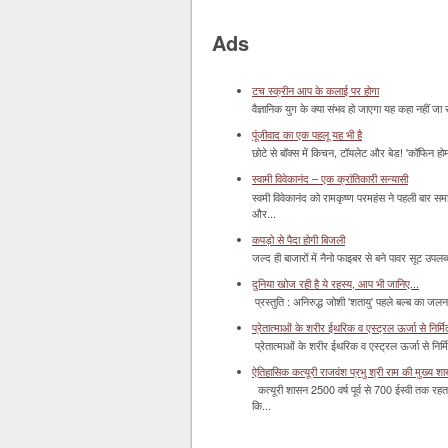
Ads
टच स्क्रीन आप के कलाई पर होगा
वैज्ञानिक युग के क्या संभव हो जाएगा यह कहा नहीं जा 
पूंजीवाद का एक पहलू यह भी है
छोटे से बॉक्‍स में किचन, टॉयलेट और बेड! 'कॉफिन हो
स्वामी विवेकानंद – एक क्रांतिकारी सन्यासी
स्वमी विवेकानंद को रामकृष्ण परमहंस ने पहली बार स
और...
कपड़ो से पैदा होगी बिजली
जल्द ही बाजारों में नैनो फाइबर से बने पावर सूट उपलब्ध 
दुनिया खोज रही है ये रहस्य, आप भी जानिए...
प्रस्तुति : अनिरुद्ध जोशी 'शतायु' पहले बल्ब का ज
प्रेतात्माओं के शरीर ईथरिक व एस्ट्रल ऊर्जा से निर्मित 
प्रेतात्माओं के शरीर ईथरिक व एस्ट्रल ऊर्जा से निर्
ऐतिहासिक कत्यूरी राजवंश प्रभु श्री राम की मुख्य श
कत्यूरी शासन 2500 वर्ष पूर्व से 700 ईस्वी तक रहत
कि...