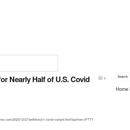
r Nearly Half of U.S. Covid
0
Home 
mes.com/2023/12/27/well/live/jn1-covid-variant.html?partner=IFTTT