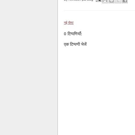
नई पोस्ट
0 टिप्पणियाँ:
एक टिप्पणी भेजें