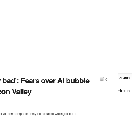
ly bad': Fears over AI bubble
0
con Valley
Home 
 of AI tech companies may be a bubble waiting to burst.