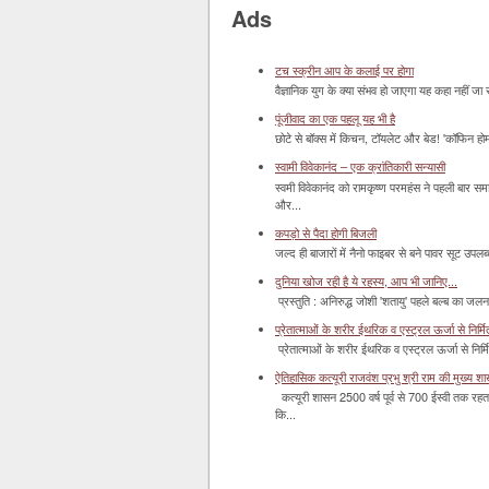
Ads
टच स्क्रीन आप के कलाई पर होगा
वैज्ञानिक युग के क्या संभव हो जाएगा यह कहा नहीं जा 
पूंजीवाद का एक पहलू यह भी है
छोटे से बॉक्‍स में किचन, टॉयलेट और बेड! 'कॉफिन हो
स्वामी विवेकानंद – एक क्रांतिकारी सन्यासी
स्वमी विवेकानंद को रामकृष्ण परमहंस ने पहली बार स
और...
कपड़ो से पैदा होगी बिजली
जल्द ही बाजारों में नैनो फाइबर से बने पावर सूट उपलब्ध 
दुनिया खोज रही है ये रहस्य, आप भी जानिए...
प्रस्तुति : अनिरुद्ध जोशी 'शतायु' पहले बल्ब का ज
प्रेतात्माओं के शरीर ईथरिक व एस्ट्रल ऊर्जा से निर्मित 
प्रेतात्माओं के शरीर ईथरिक व एस्ट्रल ऊर्जा से निर्
ऐतिहासिक कत्यूरी राजवंश प्रभु श्री राम की मुख्य श
कत्यूरी शासन 2500 वर्ष पूर्व से 700 ईस्वी तक रहत
कि...