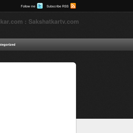
Follow me
Subscribe RSS
kar.com : Sakshatkartv.com
tegorized