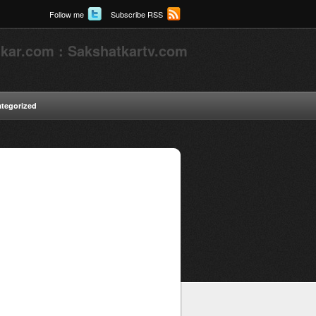
Follow me
Subscribe RSS
kar.com : Sakshatkartv.com
tegorized