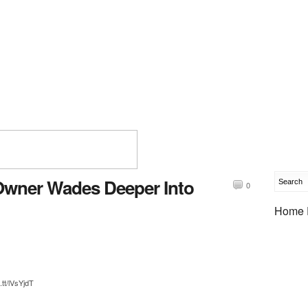
Owner Wades Deeper Into
0
Home 
.tt/lVsYjdT