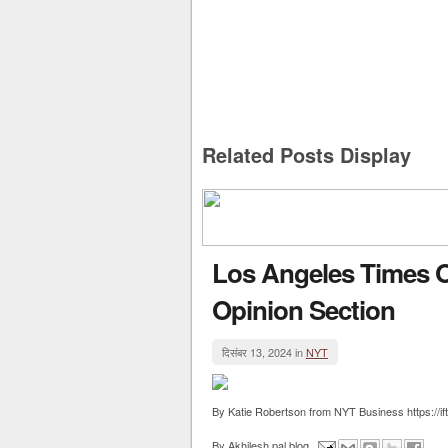
Related Posts Display
Los Angeles Times 
Opinion Section
दिसंबर 13, 2024 in
NYT
By Katie Robertson from NYT Business https://ift
By
Akhilesh pal blog