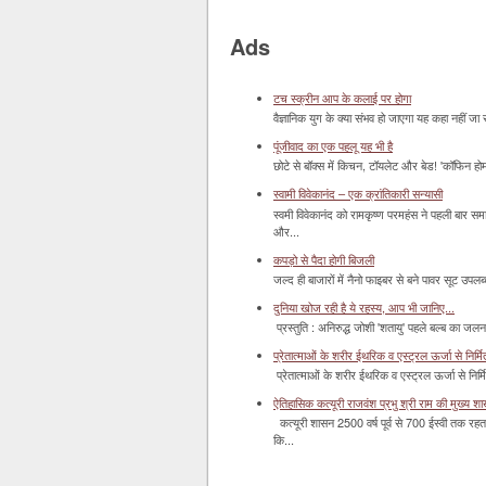
Ads
टच स्क्रीन आप के कलाई पर होगा
वैज्ञानिक युग के क्या संभव हो जाएगा यह कहा नहीं जा 
पूंजीवाद का एक पहलू यह भी है
छोटे से बॉक्‍स में किचन, टॉयलेट और बेड! 'कॉफिन हो
स्वामी विवेकानंद – एक क्रांतिकारी सन्यासी
स्वमी विवेकानंद को रामकृष्ण परमहंस ने पहली बार स
और...
कपड़ो से पैदा होगी बिजली
जल्द ही बाजारों में नैनो फाइबर से बने पावर सूट उपलब्ध 
दुनिया खोज रही है ये रहस्य, आप भी जानिए...
प्रस्तुति : अनिरुद्ध जोशी 'शतायु' पहले बल्ब का ज
प्रेतात्माओं के शरीर ईथरिक व एस्ट्रल ऊर्जा से निर्मित 
प्रेतात्माओं के शरीर ईथरिक व एस्ट्रल ऊर्जा से निर्
ऐतिहासिक कत्यूरी राजवंश प्रभु श्री राम की मुख्य श
कत्यूरी शासन 2500 वर्ष पूर्व से 700 ईस्वी तक रहत
कि...