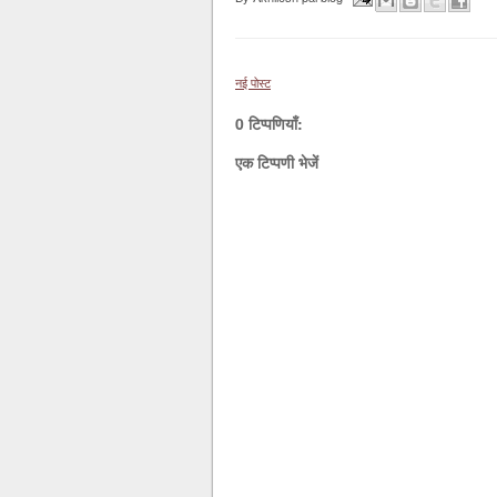
नई पोस्ट
0 टिप्पणियाँ:
एक टिप्पणी भेजें