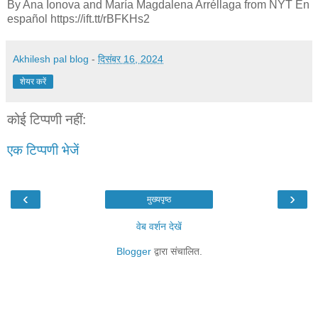
By Ana Ionova and María Magdalena Arréllaga from NYT En
español https://ift.tt/rBFKHs2
Akhilesh pal blog
-
दिसंबर 16, 2024
शेयर करें
कोई टिप्पणी नहीं:
एक टिप्पणी भेजें
‹
›
मुख्यपृष्ठ
वेब वर्शन देखें
Blogger
द्वारा संचालित.