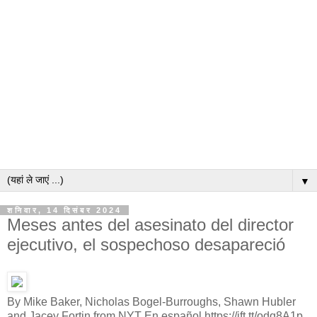
▼
शनिवार, 14 दिसंबर 2024
Meses antes del asesinato del director
ejecutivo, el sospechoso desapareció
By Mike Baker, Nicholas Bogel-Burroughs, Shawn Hubler
and Jacey Fortin from NYT En español https://ift.tt/odq8A1p