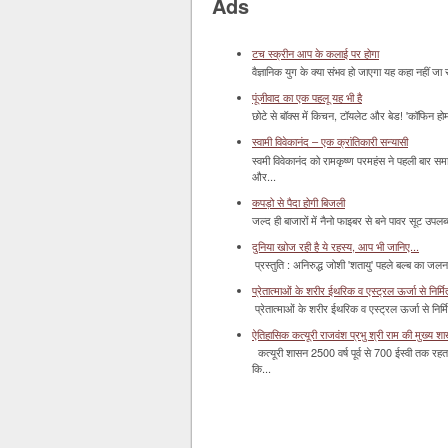
Ads
टच स्क्रीन आप के कलाई पर होगा
वैज्ञानिक युग के क्या संभव हो जाएगा यह कहा नहीं जा 
पूंजीवाद का एक पहलू यह भी है
छोटे से बॉक्‍स में किचन, टॉयलेट और बेड! 'कॉफिन हो
स्वामी विवेकानंद – एक क्रांतिकारी सन्यासी
स्वमी विवेकानंद को रामकृष्ण परमहंस ने पहली बार स
और...
कपड़ो से पैदा होगी बिजली
जल्द ही बाजारों में नैनो फाइबर से बने पावर सूट उपलब्ध 
दुनिया खोज रही है ये रहस्य, आप भी जानिए...
प्रस्तुति : अनिरुद्ध जोशी 'शतायु' पहले बल्ब का ज
प्रेतात्माओं के शरीर ईथरिक व एस्ट्रल ऊर्जा से निर्मित 
प्रेतात्माओं के शरीर ईथरिक व एस्ट्रल ऊर्जा से निर्
ऐतिहासिक कत्यूरी राजवंश प्रभु श्री राम की मुख्य श
कत्यूरी शासन 2500 वर्ष पूर्व से 700 ईस्वी तक रहत
कि...