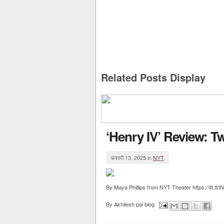
Related Posts Display
‘Henry IV’ Review: 
फ़रवरी 13, 2025 in
NYT
By Maya Phillips from NYT Theater https://ift.tt/
By
Akhilesh pal blog