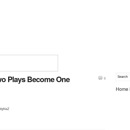
Two Plays Become One
0
Home 
ifWgNaZ