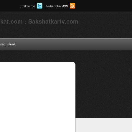
Follow me
Subscribe RSS
kar.com : Sakshatkartv.com
tegorized