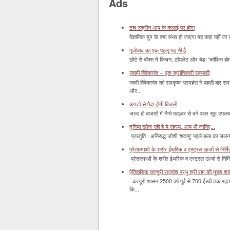
Ads
टच स्क्रीन आप के कलाई पर होगा
वैज्ञानिक युग के क्या संभव हो जाएगा यह कहा नहीं जा 
पूंजीवाद का एक पहलू यह भी है
छोटे से बॉक्‍स में किचन, टॉयलेट और बेड! 'कॉफिन हो
स्वामी विवेकानंद – एक क्रांतिकारी सन्यासी
स्वमी विवेकानंद को रामकृष्ण परमहंस ने पहली बार स
और...
कपड़ो से पैदा होगी बिजली
जल्द ही बाजारों में नैनो फाइबर से बने पावर सूट उपलब्ध 
दुनिया खोज रही है ये रहस्य, आप भी जानिए...
प्रस्तुति : अनिरुद्ध जोशी 'शतायु' पहले बल्ब का ज
प्रेतात्माओं के शरीर ईथरिक व एस्ट्रल ऊर्जा से निर्मित 
प्रेतात्माओं के शरीर ईथरिक व एस्ट्रल ऊर्जा से निर्
ऐतिहासिक कत्यूरी राजवंश प्रभु श्री राम की मुख्य श
कत्यूरी शासन 2500 वर्ष पूर्व से 700 ईस्वी तक रहत
कि...