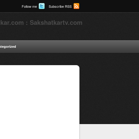
Follow me
Subscribe RSS
kar.com : Sakshatkartv.com
tegorized