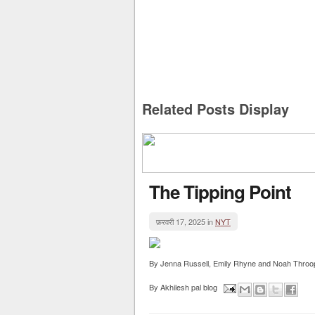
Related Posts Display
The Tipping Point
फ़रवरी 17, 2025 in
NYT
By Jenna Russell, Emily Rhyne and Noah Throop f
By
Akhilesh pal blog