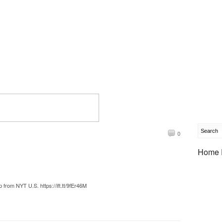
0
Home 
rom NYT U.S. https://ift.tt/9fEr46M