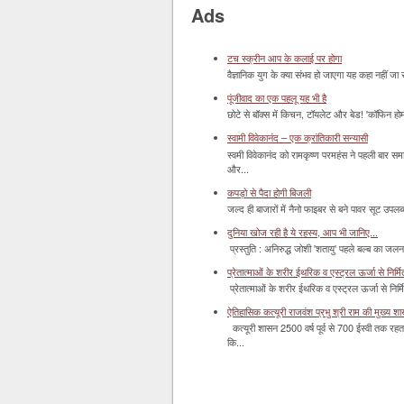
Ads
टच स्क्रीन आप के कलाई पर होगा
वैज्ञानिक युग के क्या संभव हो जाएगा यह कहा नहीं जा 
पूंजीवाद का एक पहलू यह भी है
छोटे से बॉक्‍स में किचन, टॉयलेट और बेड! 'कॉफिन हो
स्वामी विवेकानंद – एक क्रांतिकारी सन्यासी
स्वमी विवेकानंद को रामकृष्ण परमहंस ने पहली बार स
और...
कपड़ो से पैदा होगी बिजली
जल्द ही बाजारों में नैनो फाइबर से बने पावर सूट उपलब्ध 
दुनिया खोज रही है ये रहस्य, आप भी जानिए...
प्रस्तुति : अनिरुद्ध जोशी 'शतायु' पहले बल्ब का ज
प्रेतात्माओं के शरीर ईथरिक व एस्ट्रल ऊर्जा से निर्मित 
प्रेतात्माओं के शरीर ईथरिक व एस्ट्रल ऊर्जा से निर्
ऐतिहासिक कत्यूरी राजवंश प्रभु श्री राम की मुख्य श
कत्यूरी शासन 2500 वर्ष पूर्व से 700 ईस्वी तक रहत
कि...