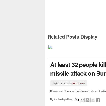
Related Posts Display
At least 32 people kil
missile attack on S
अप्रैल 13, 2025 in
BBC News
Photos and videos of the aftermath show bloodied
By
Akhilesh pal blog