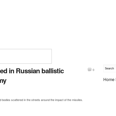
led in Russian ballistic
0
umy
Home 
 bodies scattered in the streets around the impact of the missiles.