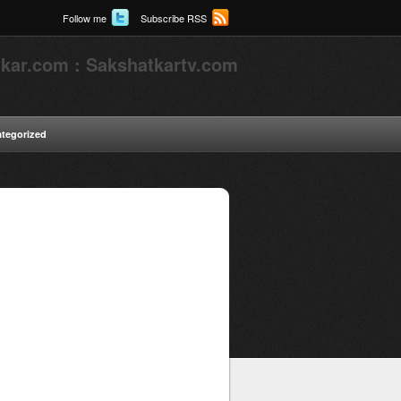
Follow me
Subscribe RSS
kar.com : Sakshatkartv.com
tegorized