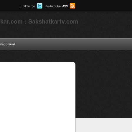
Follow me
Subscribe RSS
kar.com : Sakshatkartv.com
tegorized