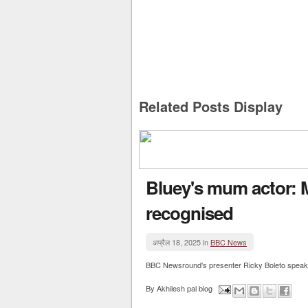
Related Posts Display
Bluey's mum actor: M
recognised
अप्रैल 18, 2025 in
BBC News
BBC Newsround's presenter Ricky Boleto speaks t
By
Akhilesh pal blog