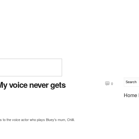
y voice never gets
0
Home 
o the voice actor who plays Bluey's mum, Chilli.