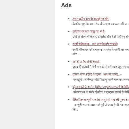
Ads
टच स्क्रीन आप के कलाई पर होगा
वैज्ञानिक युग के क्या संभव हो जाएगा यह कहा नहीं जा 
पूंजीवाद का एक पहलू यह भी है
छोटे से बॉक्‍स में किचन, टॉयलेट और बेड! 'कॉफिन हो
स्वामी विवेकानंद – एक क्रांतिकारी सन्यासी
स्वमी विवेकानंद को रामकृष्ण परमहंस ने पहली बार स
और...
कपड़ो से पैदा होगी बिजली
जल्द ही बाजारों में नैनो फाइबर से बने पावर सूट उपलब्ध 
दुनिया खोज रही है ये रहस्य, आप भी जानिए...
प्रस्तुति : अनिरुद्ध जोशी 'शतायु' पहले बल्ब का ज
प्रेतात्माओं के शरीर ईथरिक व एस्ट्रल ऊर्जा से निर्मित 
प्रेतात्माओं के शरीर ईथरिक व एस्ट्रल ऊर्जा से निर्
ऐतिहासिक कत्यूरी राजवंश प्रभु श्री राम की मुख्य श
कत्यूरी शासन 2500 वर्ष पूर्व से 700 ईस्वी तक रहत
कि...