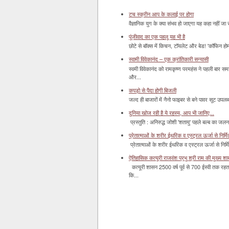
टच स्क्रीन आप के कलाई पर होगा
वैज्ञानिक युग के क्या संभव हो जाएगा यह कहा नहीं जा 
पूंजीवाद का एक पहलू यह भी है
छोटे से बॉक्‍स में किचन, टॉयलेट और बेड! 'कॉफिन हो
स्वामी विवेकानंद – एक क्रांतिकारी सन्यासी
स्वमी विवेकानंद को रामकृष्ण परमहंस ने पहली बार स
और...
कपड़ो से पैदा होगी बिजली
जल्द ही बाजारों में नैनो फाइबर से बने पावर सूट उपलब्ध 
दुनिया खोज रही है ये रहस्य, आप भी जानिए...
प्रस्तुति : अनिरुद्ध जोशी 'शतायु' पहले बल्ब का ज
प्रेतात्माओं के शरीर ईथरिक व एस्ट्रल ऊर्जा से निर्मित 
प्रेतात्माओं के शरीर ईथरिक व एस्ट्रल ऊर्जा से निर्
ऐतिहासिक कत्यूरी राजवंश प्रभु श्री राम की मुख्य श
कत्यूरी शासन 2500 वर्ष पूर्व से 700 ईस्वी तक रहत
कि...