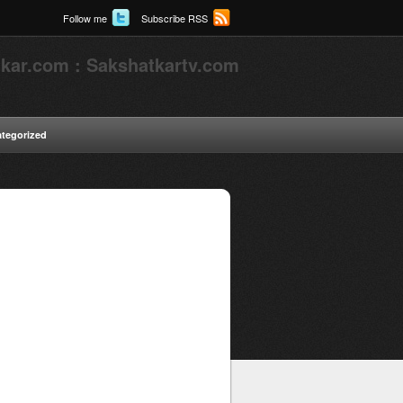
Follow me
Subscribe RSS
kar.com : Sakshatkartv.com
tegorized