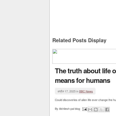
Related Posts Display
The truth about life 
means for humans
अप्रैल 17, 2025 in
BBC News
Could discoveries of alien life ever change the
By
Akhilesh pal blog