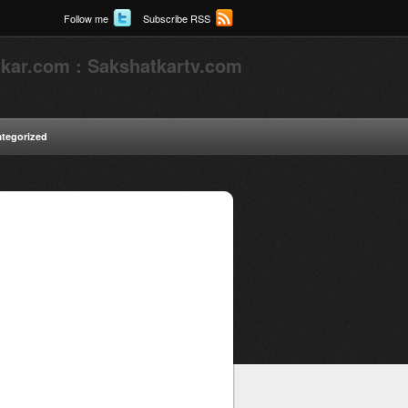
Follow me
Subscribe RSS
kar.com : Sakshatkartv.com
tegorized