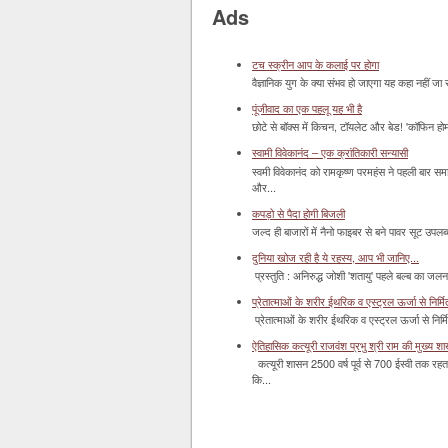
Ads
टच स्क्रीन आप के कलाई पर होगा
वैज्ञानिक युग के क्या संभव हो जाएगा यह कहा नहीं जा 
पूंजीवाद का एक पहलू यह भी है
छोटे से बॉक्‍स में किचन, टॉयलेट और बेड! 'कॉफिन हो
स्वामी विवेकानंद – एक क्रांतिकारी सन्यासी
स्वमी विवेकानंद को रामकृष्ण परमहंस ने पहली बार स
और...
कपड़ो से पैदा होगी बिजली
जल्द ही बाजारों में नैनो फाइबर से बने पावर सूट उपलब्ध 
दुनिया खोज रही है ये रहस्य, आप भी जानिए...
प्रस्तुति : अनिरुद्ध जोशी 'शतायु' पहले बल्ब का ज
प्रेतात्माओं के शरीर ईथरिक व एस्ट्रल ऊर्जा से निर्मित 
प्रेतात्माओं के शरीर ईथरिक व एस्ट्रल ऊर्जा से निर्
ऐतिहासिक कत्यूरी राजवंश प्रभु श्री राम की मुख्य श
कत्यूरी शासन 2500 वर्ष पूर्व से 700 ईस्वी तक रहत
कि...