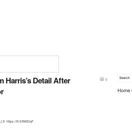
Harris’s Detail After
0
or
Home 
. https://ift.tt/Bi6tDqF