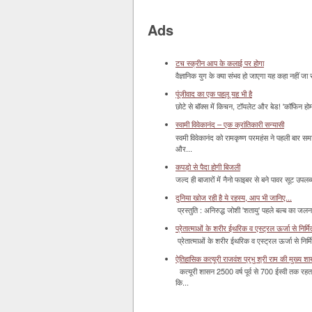
Ads
टच स्क्रीन आप के कलाई पर होगा
वैज्ञानिक युग के क्या संभव हो जाएगा यह कहा नहीं जा 
पूंजीवाद का एक पहलू यह भी है
छोटे से बॉक्‍स में किचन, टॉयलेट और बेड! 'कॉफिन हो
स्वामी विवेकानंद – एक क्रांतिकारी सन्यासी
स्वमी विवेकानंद को रामकृष्ण परमहंस ने पहली बार स
और...
कपड़ो से पैदा होगी बिजली
जल्द ही बाजारों में नैनो फाइबर से बने पावर सूट उपलब्ध 
दुनिया खोज रही है ये रहस्य, आप भी जानिए...
प्रस्तुति : अनिरुद्ध जोशी 'शतायु' पहले बल्ब का ज
प्रेतात्माओं के शरीर ईथरिक व एस्ट्रल ऊर्जा से निर्मित 
प्रेतात्माओं के शरीर ईथरिक व एस्ट्रल ऊर्जा से निर्
ऐतिहासिक कत्यूरी राजवंश प्रभु श्री राम की मुख्य श
कत्यूरी शासन 2500 वर्ष पूर्व से 700 ईस्वी तक रहत
कि...