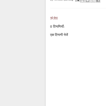
नई पोस्ट
0 टिप्पणियाँ:
एक टिप्पणी भेजें