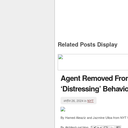
Related Posts Display
Agent Removed From 
‘Distressing’ Behavi
अप्रैल 26, 2024 in
NYT
By Hamed Aleaziz and Jazmine Ulloa from NYT U.S
By
Akhilesh pal blog