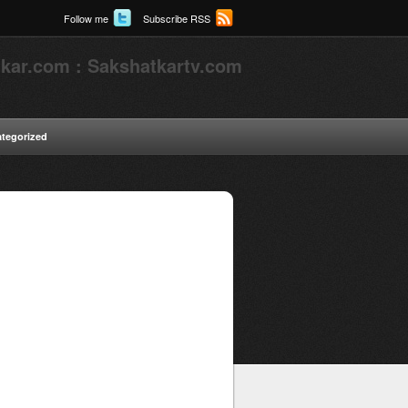
Follow me
Subscribe RSS
kar.com : Sakshatkartv.com
tegorized