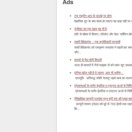
Ads
टच स्क्रीन आप के कलाई पर होगा
वैज्ञानिक युग के क्या संभव हो जाएगा यह कहा नहीं जा 
पूंजीवाद का एक पहलू यह भी है
छोटे से बॉक्‍स में किचन, टॉयलेट और बेड! 'कॉफिन हो
स्वामी विवेकानंद – एक क्रांतिकारी सन्यासी
स्वमी विवेकानंद को रामकृष्ण परमहंस ने पहली बार स
और...
कपड़ो से पैदा होगी बिजली
जल्द ही बाजारों में नैनो फाइबर से बने पावर सूट उपलब्ध 
दुनिया खोज रही है ये रहस्य, आप भी जानिए...
प्रस्तुति : अनिरुद्ध जोशी 'शतायु' पहले बल्ब का ज
प्रेतात्माओं के शरीर ईथरिक व एस्ट्रल ऊर्जा से निर्मित 
प्रेतात्माओं के शरीर ईथरिक व एस्ट्रल ऊर्जा से निर्
ऐतिहासिक कत्यूरी राजवंश प्रभु श्री राम की मुख्य श
कत्यूरी शासन 2500 वर्ष पूर्व से 700 ईस्वी तक रहत
कि...