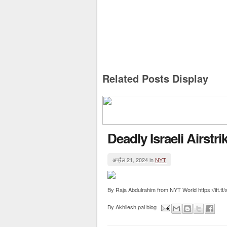
Related Posts Display
Deadly Israeli Airstr
अप्रैल 21, 2024 in
NYT
By Raja Abdulrahim from NYT World https://ift.
By
Akhilesh pal blog