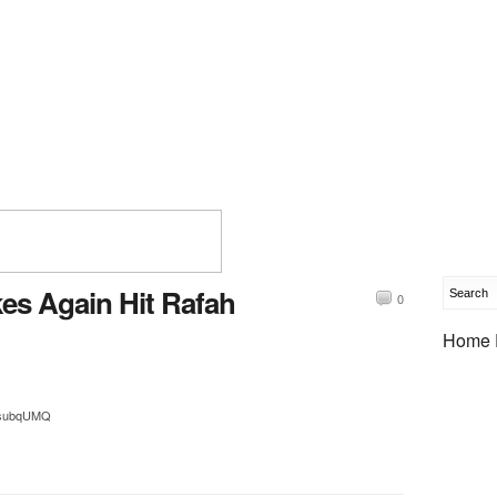
ikes Again Hit Rafah
0
Home 
tt/subqUMQ