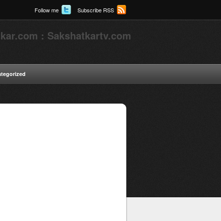
Follow me
Subscribe RSS
kar.com : Sakshatkartv.com
tegorized