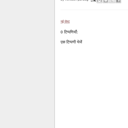
नई पोस्ट
0 टिप्पणियाँ:
एक टिप्पणी भेजें