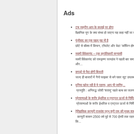
Ads
टच स्क्रीन आप के कलाई पर होगा
वैज्ञानिक युग के क्या संभव हो जाएगा यह कहा नहीं जा 
पूंजीवाद का एक पहलू यह भी है
छोटे से बॉक्‍स में किचन, टॉयलेट और बेड! 'कॉफिन हो
स्वामी विवेकानंद – एक क्रांतिकारी सन्यासी
स्वमी विवेकानंद को रामकृष्ण परमहंस ने पहली बार स
और...
कपड़ो से पैदा होगी बिजली
जल्द ही बाजारों में नैनो फाइबर से बने पावर सूट उपलब्ध 
दुनिया खोज रही है ये रहस्य, आप भी जानिए...
प्रस्तुति : अनिरुद्ध जोशी 'शतायु' पहले बल्ब का ज
प्रेतात्माओं के शरीर ईथरिक व एस्ट्रल ऊर्जा से निर्मित 
प्रेतात्माओं के शरीर ईथरिक व एस्ट्रल ऊर्जा से निर्
ऐतिहासिक कत्यूरी राजवंश प्रभु श्री राम की मुख्य श
कत्यूरी शासन 2500 वर्ष पूर्व से 700 ईस्वी तक रहत
कि...