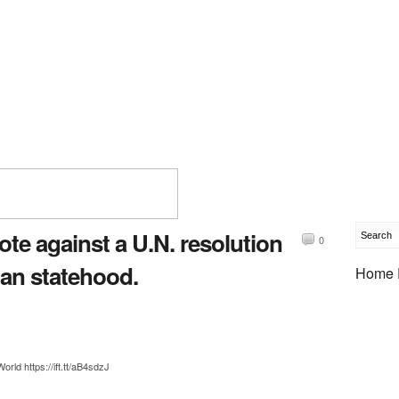
vote against a U.N. resolution
0
ian statehood.
Home 
rld https://ift.tt/aB4sdzJ