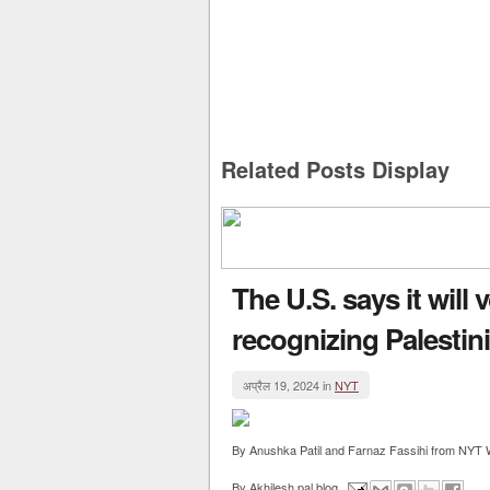
Related Posts Display
The U.S. says it will 
recognizing Palestin
अप्रैल 19, 2024 in
NYT
By Anushka Patil and Farnaz Fassihi from NYT Wo
By
Akhilesh pal blog