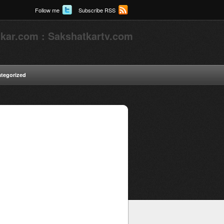
Follow me
Subscribe RSS
kar.com : Sakshatkartv.com
tegorized