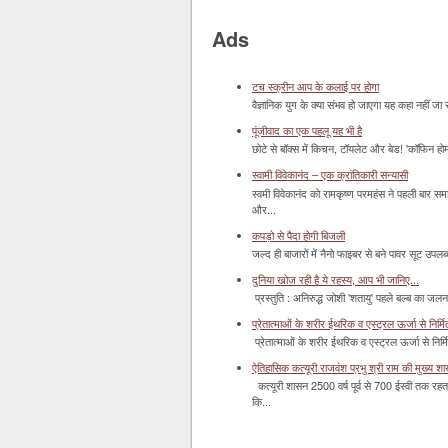
Ads
टच स्क्रीन आप के कलाई पर होगा
वैज्ञानिक युग के क्या संभव हो जाएगा यह कहा नहीं जा 
पूंजीवाद का एक पहलू यह भी है
छोटे से बॉक्‍स में किचन, टॉयलेट और बेड! 'कॉफिन हो
स्वामी विवेकानंद – एक क्रांतिकारी सन्यासी
स्वमी विवेकानंद को रामकृष्ण परमहंस ने पहली बार स
और...
कपड़ो से पैदा होगी बिजली
जल्द ही बाजारों में नैनो फाइबर से बने पावर सूट उपलब्ध 
दुनिया खोज रही है ये रहस्य, आप भी जानिए...
प्रस्तुति : अनिरुद्ध जोशी 'शतायु' पहले बल्ब का ज
प्रेतात्माओं के शरीर ईथरिक व एस्ट्रल ऊर्जा से निर्मित 
प्रेतात्माओं के शरीर ईथरिक व एस्ट्रल ऊर्जा से निर्
ऐतिहासिक कत्यूरी राजवंश प्रभु श्री राम की मुख्य श
कत्यूरी शासन 2500 वर्ष पूर्व से 700 ईस्वी तक रहत
कि...