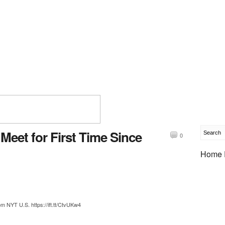
eet for First Time Since
0
Home 
NYT U.S. https://ift.tt/CtvUKw4