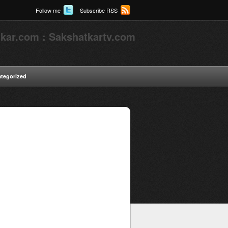
Follow me
Subscribe RSS
kar.com : Sakshatkartv.com
tegorized