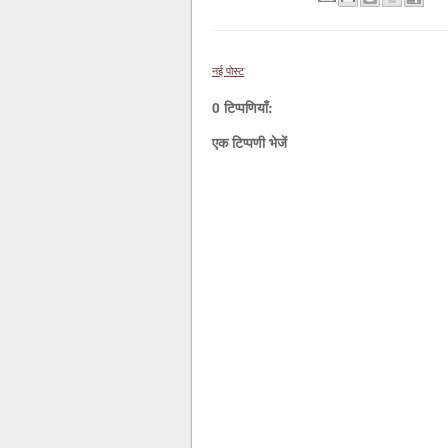
नई पोस्ट
0 टिप्पणियाँ:
एक टिप्पणी भेजें