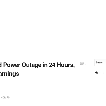
 Power Outage in 24 Hours,
0
arnings
Home 
/yHDIvF0