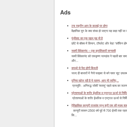
Ads
टच स्क्रीन आप के कलाई पर होगा
वैज्ञानिक युग के क्या संभव हो जाएगा यह कहा नहीं जा 
पूंजीवाद का एक पहलू यह भी है
छोटे से बॉक्‍स में किचन, टॉयलेट और बेड! 'कॉफिन हो
स्वामी विवेकानंद – एक क्रांतिकारी सन्यासी
स्वमी विवेकानंद को रामकृष्ण परमहंस ने पहली बार स
और...
कपड़ो से पैदा होगी बिजली
जल्द ही बाजारों में नैनो फाइबर से बने पावर सूट उपलब्ध 
दुनिया खोज रही है ये रहस्य, आप भी जानिए...
प्रस्तुति : अनिरुद्ध जोशी 'शतायु' पहले बल्ब का ज
प्रेतात्माओं के शरीर ईथरिक व एस्ट्रल ऊर्जा से निर्मित 
प्रेतात्माओं के शरीर ईथरिक व एस्ट्रल ऊर्जा से निर्
ऐतिहासिक कत्यूरी राजवंश प्रभु श्री राम की मुख्य श
कत्यूरी शासन 2500 वर्ष पूर्व से 700 ईस्वी तक रहत
कि...