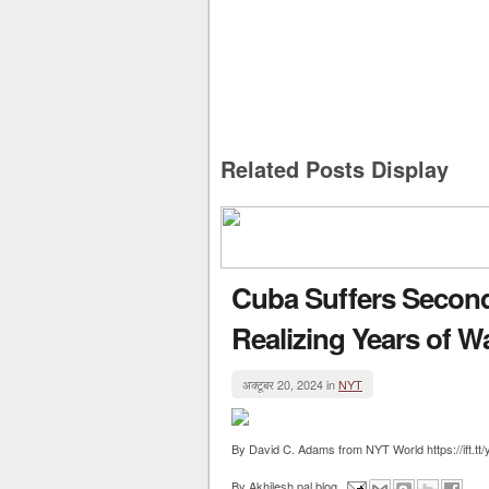
Related Posts Display
Cuba Suffers Second
Realizing Years of W
अक्टूबर 20, 2024 in
NYT
By David C. Adams from NYT World https://ift.tt
By
Akhilesh pal blog