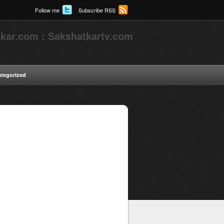
Follow me
Subscribe RSS
kar.com : Sakshatkartv.com
tegorized