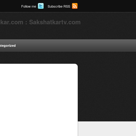
Follow me
Subscribe RSS
kar.com : Sakshatkartv.com
tegorized