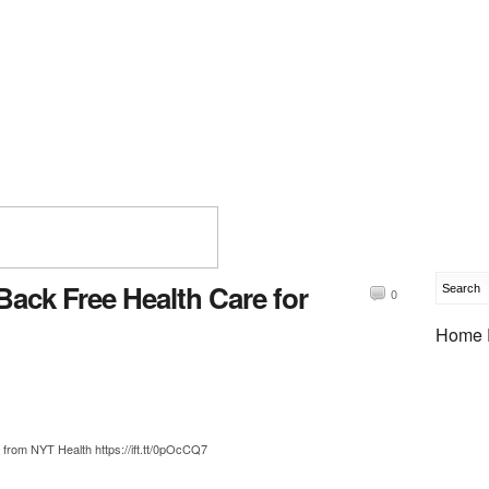
ack Free Health Care for
0
Home 
from NYT Health https://ift.tt/0pOcCQ7