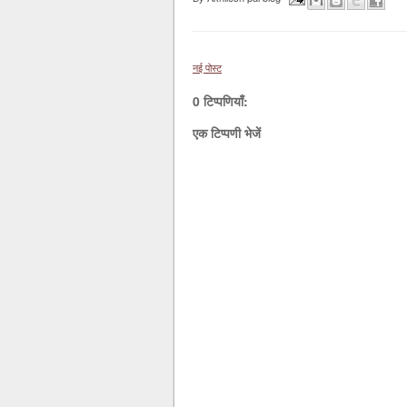
नई पोस्ट
0 टिप्पणियाँ:
एक टिप्पणी भेजें