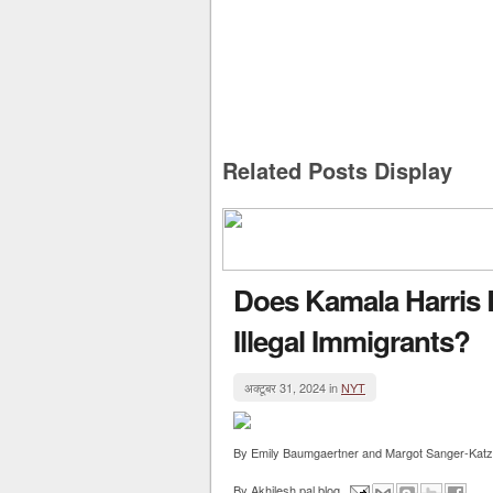
Related Posts Display
Does Kamala Harris B
Illegal Immigrants?
अक्टूबर 31, 2024 in
NYT
By Emily Baumgaertner and Margot Sanger-Katz 
By
Akhilesh pal blog