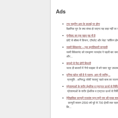
Ads
टच स्क्रीन आप के कलाई पर होगा
वैज्ञानिक युग के क्या संभव हो जाएगा यह कहा नहीं जा 
पूंजीवाद का एक पहलू यह भी है
छोटे से बॉक्‍स में किचन, टॉयलेट और बेड! 'कॉफिन हो
स्वामी विवेकानंद – एक क्रांतिकारी सन्यासी
स्वमी विवेकानंद को रामकृष्ण परमहंस ने पहली बार स
और...
कपड़ो से पैदा होगी बिजली
जल्द ही बाजारों में नैनो फाइबर से बने पावर सूट उपलब्ध 
दुनिया खोज रही है ये रहस्य, आप भी जानिए...
प्रस्तुति : अनिरुद्ध जोशी 'शतायु' पहले बल्ब का ज
प्रेतात्माओं के शरीर ईथरिक व एस्ट्रल ऊर्जा से निर्मित 
प्रेतात्माओं के शरीर ईथरिक व एस्ट्रल ऊर्जा से निर्
ऐतिहासिक कत्यूरी राजवंश प्रभु श्री राम की मुख्य श
कत्यूरी शासन 2500 वर्ष पूर्व से 700 ईस्वी तक रहत
कि...