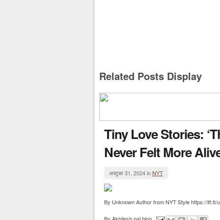
Related Posts Display
Tiny Love Stories: ‘
Never Felt More Alive
अक्टूबर 31, 2024 in
NYT
By Unknown Author from NYT Style https://ift.t
By
Akhilesh pal blog