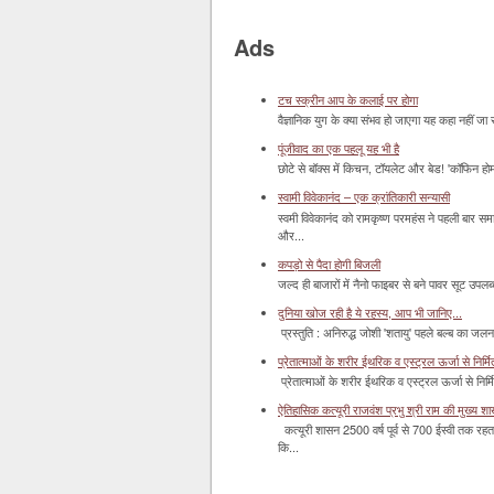
Ads
टच स्क्रीन आप के कलाई पर होगा
वैज्ञानिक युग के क्या संभव हो जाएगा यह कहा नहीं जा 
पूंजीवाद का एक पहलू यह भी है
छोटे से बॉक्‍स में किचन, टॉयलेट और बेड! 'कॉफिन हो
स्वामी विवेकानंद – एक क्रांतिकारी सन्यासी
स्वमी विवेकानंद को रामकृष्ण परमहंस ने पहली बार स
और...
कपड़ो से पैदा होगी बिजली
जल्द ही बाजारों में नैनो फाइबर से बने पावर सूट उपलब्ध 
दुनिया खोज रही है ये रहस्य, आप भी जानिए...
प्रस्तुति : अनिरुद्ध जोशी 'शतायु' पहले बल्ब का ज
प्रेतात्माओं के शरीर ईथरिक व एस्ट्रल ऊर्जा से निर्मित 
प्रेतात्माओं के शरीर ईथरिक व एस्ट्रल ऊर्जा से निर्
ऐतिहासिक कत्यूरी राजवंश प्रभु श्री राम की मुख्य श
कत्यूरी शासन 2500 वर्ष पूर्व से 700 ईस्वी तक रहत
कि...