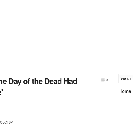
The Day of the Dead Had
0
’
Home 
t/uQvCT6P