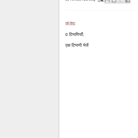
नई पोस्ट
0 टिप्पणियाँ:
एक टिप्पणी भेजें