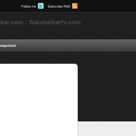
Follow me
Subscribe RSS
kar.com : Sakshatkartv.com
tegorized