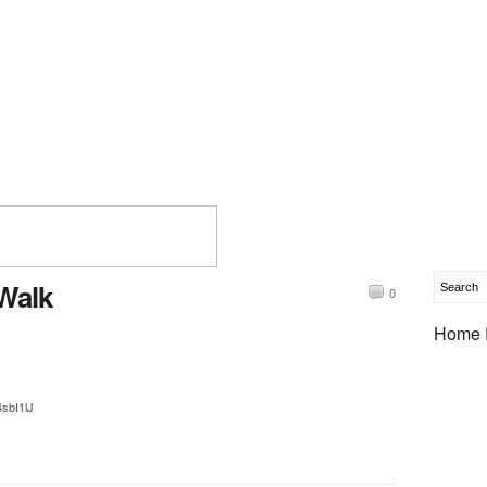
Walk
0
Home 
4sbI1lJ