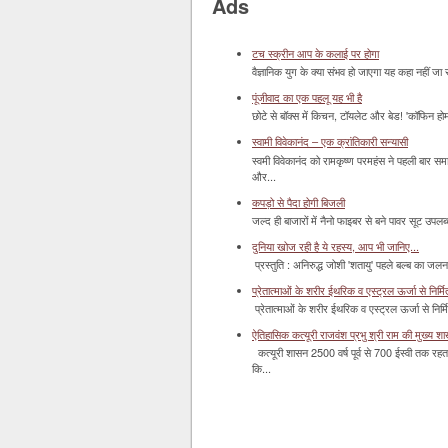
Ads
टच स्क्रीन आप के कलाई पर होगा
वैज्ञानिक युग के क्या संभव हो जाएगा यह कहा नहीं जा 
पूंजीवाद का एक पहलू यह भी है
छोटे से बॉक्‍स में किचन, टॉयलेट और बेड! 'कॉफिन हो
स्वामी विवेकानंद – एक क्रांतिकारी सन्यासी
स्वमी विवेकानंद को रामकृष्ण परमहंस ने पहली बार स
और...
कपड़ो से पैदा होगी बिजली
जल्द ही बाजारों में नैनो फाइबर से बने पावर सूट उपलब्ध 
दुनिया खोज रही है ये रहस्य, आप भी जानिए...
प्रस्तुति : अनिरुद्ध जोशी 'शतायु' पहले बल्ब का ज
प्रेतात्माओं के शरीर ईथरिक व एस्ट्रल ऊर्जा से निर्मित 
प्रेतात्माओं के शरीर ईथरिक व एस्ट्रल ऊर्जा से निर्
ऐतिहासिक कत्यूरी राजवंश प्रभु श्री राम की मुख्य श
कत्यूरी शासन 2500 वर्ष पूर्व से 700 ईस्वी तक रहत
कि...