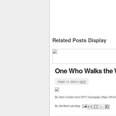
Related Posts Display
One Who Walks the 
अक्टूबर 14, 2024 in
NYT
By Sam Corbin from NYT Gameplay https://ift.tt/
By
Akhilesh pal blog