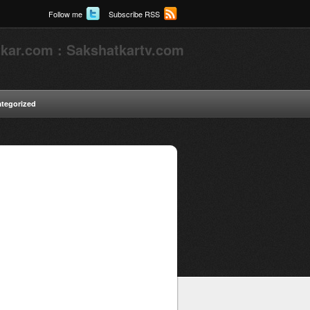
Follow me
Subscribe RSS
kar.com : Sakshatkartv.com
tegorized