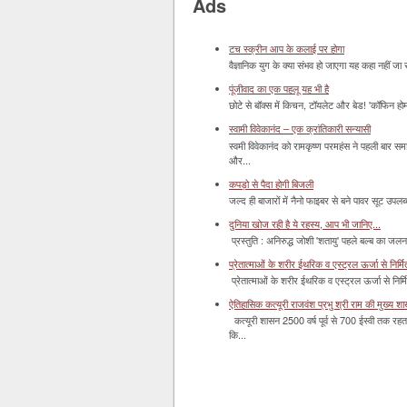
Ads
टच स्क्रीन आप के कलाई पर होगा
वैज्ञानिक युग के क्या संभव हो जाएगा यह कहा नहीं जा 
पूंजीवाद का एक पहलू यह भी है
छोटे से बॉक्‍स में किचन, टॉयलेट और बेड! 'कॉफिन हो
स्वामी विवेकानंद – एक क्रांतिकारी सन्यासी
स्वमी विवेकानंद को रामकृष्ण परमहंस ने पहली बार स
और...
कपड़ो से पैदा होगी बिजली
जल्द ही बाजारों में नैनो फाइबर से बने पावर सूट उपलब्ध 
दुनिया खोज रही है ये रहस्य, आप भी जानिए...
प्रस्तुति : अनिरुद्ध जोशी 'शतायु' पहले बल्ब का ज
प्रेतात्माओं के शरीर ईथरिक व एस्ट्रल ऊर्जा से निर्मित 
प्रेतात्माओं के शरीर ईथरिक व एस्ट्रल ऊर्जा से निर्
ऐतिहासिक कत्यूरी राजवंश प्रभु श्री राम की मुख्य श
कत्यूरी शासन 2500 वर्ष पूर्व से 700 ईस्वी तक रहत
कि...