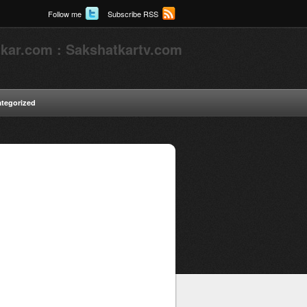
Follow me
Subscribe RSS
kar.com : Sakshatkartv.com
tegorized