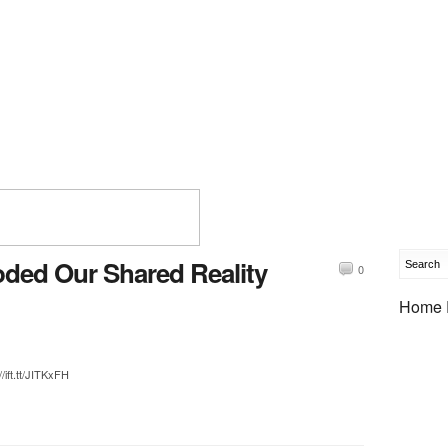
oded Our Shared Reality
0
Home 
/ift.tt/JITKxFH