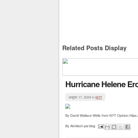
Related Posts Display
Hurricane Helene Er
अक्टूबर 17, 2024 in
NYT
By David Wallace-Wells from NYT Opinion https:/
By
Akhilesh pal blog