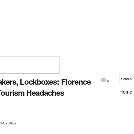
akers, Lockboxes: Florence
0
o Tourism Headaches
Home 
.tt/QxL0hn2