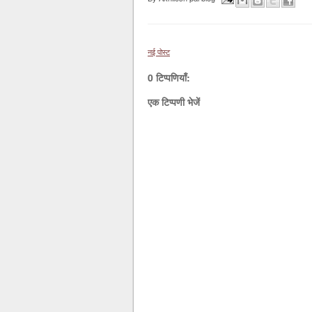
नई पोस्ट
0 टिप्पणियाँ:
एक टिप्पणी भेजें