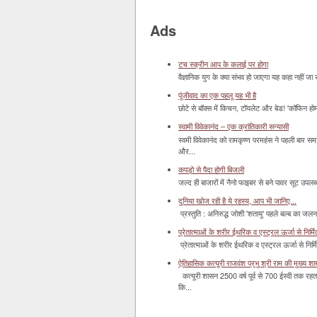
Ads
टच स्क्रीन आप के कलाई पर होगा
वैज्ञानिक युग के क्या संभव हो जाएगा यह कहा नहीं जा 
पूंजीवाद का एक पहलू यह भी है
छोटे से बॉक्‍स में किचन, टॉयलेट और बेड! 'कॉफिन हो
स्वामी विवेकानंद – एक क्रांतिकारी सन्यासी
स्वमी विवेकानंद को रामकृष्ण परमहंस ने पहली बार स
और...
कपड़ो से पैदा होगी बिजली
जल्द ही बाजारों में नैनो फाइबर से बने पावर सूट उपलब्ध 
दुनिया खोज रही है ये रहस्य, आप भी जानिए...
प्रस्तुति : अनिरुद्ध जोशी 'शतायु' पहले बल्ब का ज
प्रेतात्माओं के शरीर ईथरिक व एस्ट्रल ऊर्जा से निर्मित 
प्रेतात्माओं के शरीर ईथरिक व एस्ट्रल ऊर्जा से निर्
ऐतिहासिक कत्यूरी राजवंश प्रभु श्री राम की मुख्य श
कत्यूरी शासन 2500 वर्ष पूर्व से 700 ईस्वी तक रहत
कि...