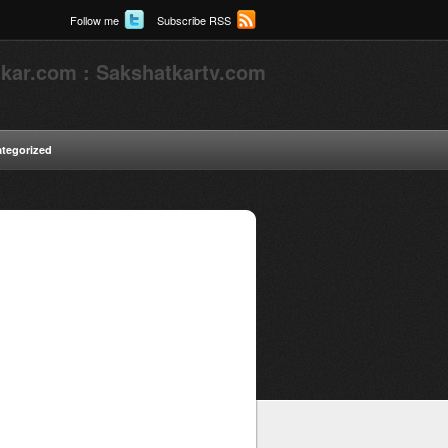
Follow me
Subscribe RSS
kar.com : Sakshatkartv.com
tegorized