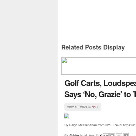
Related Posts Display
Golf Carts, Loudspe
Says ‘No, Grazie’ t
नवंबर 16, 2024 in
NYT
By Paige McClanahan from NYT Travel https://ift
By
Akhilesh pal blog