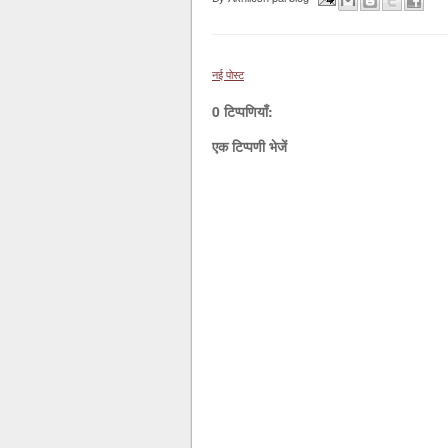
नई पोस्ट
0 टिप्पणियाँ:
एक टिप्पणी भेजें