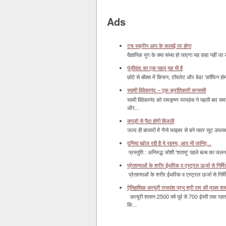
Ads
टच स्क्रीन आप के कलाई पर होगा
वैज्ञानिक युग के क्या संभव हो जाएगा यह कहा नहीं जा 
पूंजीवाद का एक पहलू यह भी है
छोटे से बॉक्‍स में किचन, टॉयलेट और बेड! 'कॉफिन हो
स्वामी विवेकानंद – एक क्रांतिकारी सन्यासी
स्वमी विवेकानंद को रामकृष्ण परमहंस ने पहली बार स
और...
कपड़ो से पैदा होगी बिजली
जल्द ही बाजारों में नैनो फाइबर से बने पावर सूट उपलब्ध 
दुनिया खोज रही है ये रहस्य, आप भी जानिए...
प्रस्तुति : अनिरुद्ध जोशी 'शतायु' पहले बल्ब का ज
प्रेतात्माओं के शरीर ईथरिक व एस्ट्रल ऊर्जा से निर्मित 
प्रेतात्माओं के शरीर ईथरिक व एस्ट्रल ऊर्जा से निर्
ऐतिहासिक कत्यूरी राजवंश प्रभु श्री राम की मुख्य श
कत्यूरी शासन 2500 वर्ष पूर्व से 700 ईस्वी तक रहत
कि...