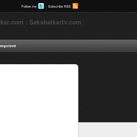
Follow me
Subscribe RSS
kar.com : Sakshatkartv.com
tegorized