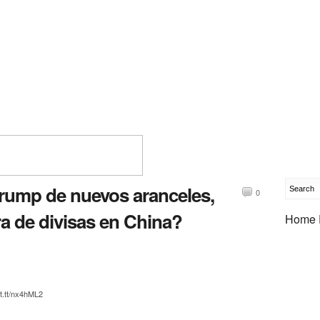
Trump de nuevos aranceles,
0
a de divisas en China?
Home 
ft.tt/nx4hML2