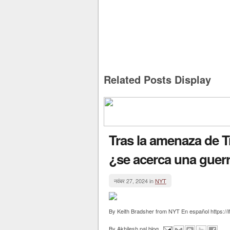
Related Posts Display
Tras la amenaza de 
¿se acerca una guerr
नवंबर 27, 2024 in
NYT
By Keith Bradsher from NYT En español https://i
By
Akhilesh pal blog