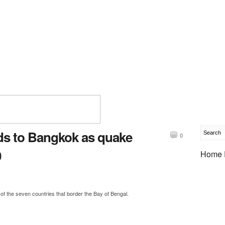
ds to Bangkok as quake
0
0
Home 
of the seven countries that border the Bay of Bengal.