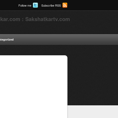
Follow me
Subscribe RSS
kar.com : Sakshatkartv.com
tegorized