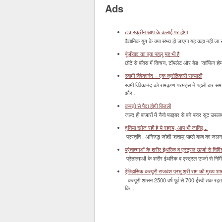
Ads
टच स्क्रीन आप के कलाई पर होगा
वैज्ञानिक युग के क्या संभव हो जाएगा यह कहा नहीं जा 
पूंजीवाद का एक पहलू यह भी है
छोटे से बॉक्‍स में किचन, टॉयलेट और बेड! 'कॉफिन हो
स्वामी विवेकानंद – एक क्रांतिकारी सन्यासी
स्वमी विवेकानंद को रामकृष्ण परमहंस ने पहली बार स
और...
कपड़ो से पैदा होगी बिजली
जल्द ही बाजारों में नैनो फाइबर से बने पावर सूट उपलब्ध 
दुनिया खोज रही है ये रहस्य, आप भी जानिए...
प्रस्तुति : अनिरुद्ध जोशी 'शतायु' पहले बल्ब का ज
प्रेतात्माओं के शरीर ईथरिक व एस्ट्रल ऊर्जा से निर्मित 
प्रेतात्माओं के शरीर ईथरिक व एस्ट्रल ऊर्जा से निर्
ऐतिहासिक कत्यूरी राजवंश प्रभु श्री राम की मुख्य श
कत्यूरी शासन 2500 वर्ष पूर्व से 700 ईस्वी तक रहत
कि...