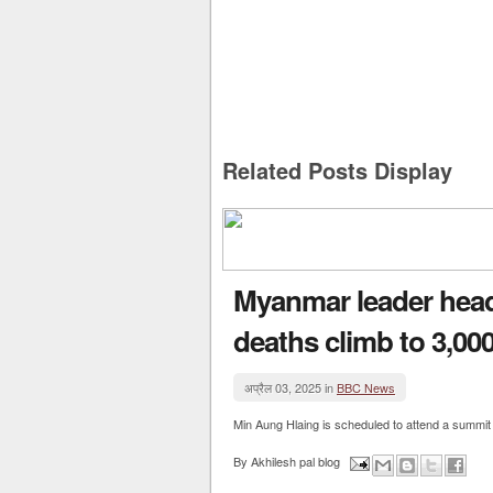
Related Posts Display
Myanmar leader hea
deaths climb to 3,00
अप्रैल 03, 2025 in
BBC News
Min Aung Hlaing is scheduled to attend a summit 
By
Akhilesh pal blog