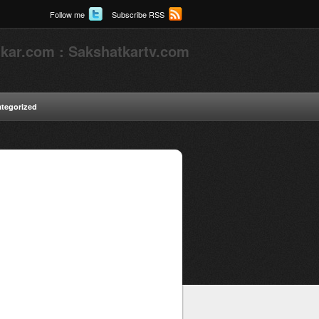
Follow me
Subscribe RSS
kar.com : Sakshatkartv.com
tegorized