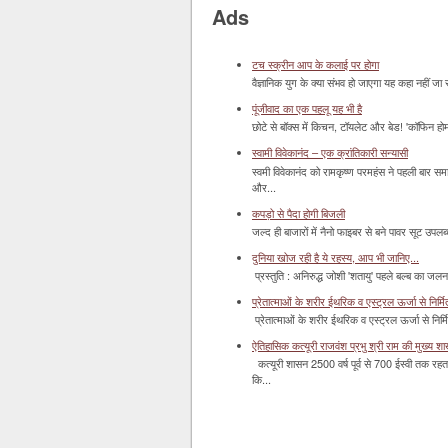
Ads
टच स्क्रीन आप के कलाई पर होगा
वैज्ञानिक युग के क्या संभव हो जाएगा यह कहा नहीं जा 
पूंजीवाद का एक पहलू यह भी है
छोटे से बॉक्‍स में किचन, टॉयलेट और बेड! 'कॉफिन हो
स्वामी विवेकानंद – एक क्रांतिकारी सन्यासी
स्वमी विवेकानंद को रामकृष्ण परमहंस ने पहली बार स
और...
कपड़ो से पैदा होगी बिजली
जल्द ही बाजारों में नैनो फाइबर से बने पावर सूट उपलब्ध 
दुनिया खोज रही है ये रहस्य, आप भी जानिए...
प्रस्तुति : अनिरुद्ध जोशी 'शतायु' पहले बल्ब का ज
प्रेतात्माओं के शरीर ईथरिक व एस्ट्रल ऊर्जा से निर्मित 
प्रेतात्माओं के शरीर ईथरिक व एस्ट्रल ऊर्जा से निर्
ऐतिहासिक कत्यूरी राजवंश प्रभु श्री राम की मुख्य श
कत्यूरी शासन 2500 वर्ष पूर्व से 700 ईस्वी तक रहत
कि...