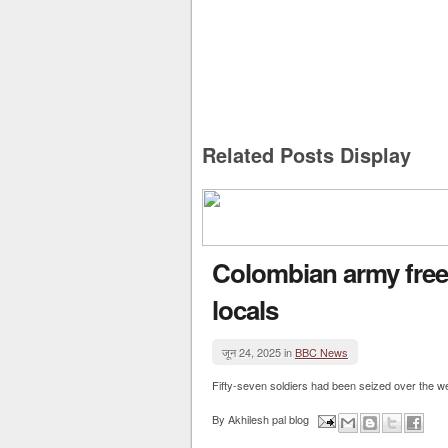
Related Posts Display
Colombian army frees
locals
जून 24, 2025 in
BBC News
Fifty-seven soldiers had been seized over the w
By
Akhilesh pal blog