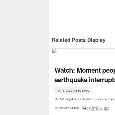
Related Posts Display
Watch: Moment peopl
earthquake interrupt
जून 16, 2025 in
BBC News
The 5.6 magnitude earthquake struck near Lima, 
By
Akhilesh pal blog