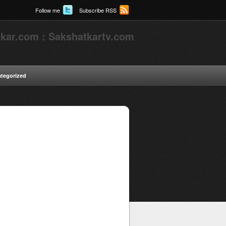
Follow me
Subscribe RSS
kar.com : Sakshatkartv.com
tegorized