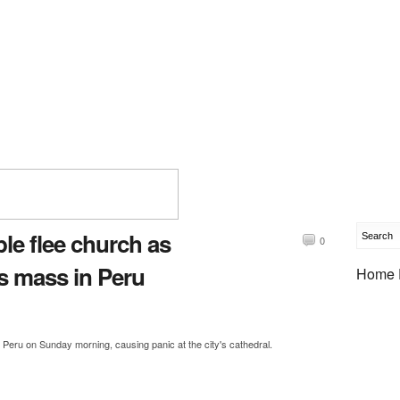
e flee church as
0
s mass in Peru
Home 
Peru on Sunday morning, causing panic at the city's cathedral.