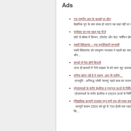
Ads
टच स्क्रीन आप के कलाई पर होगा
वैज्ञानिक युग के क्या संभव हो जाएगा यह कहा नहीं जा 
पूंजीवाद का एक पहलू यह भी है
छोटे से बॉक्‍स में किचन, टॉयलेट और बेड! 'कॉफिन हो
स्वामी विवेकानंद – एक क्रांतिकारी सन्यासी
स्वमी विवेकानंद को रामकृष्ण परमहंस ने पहली बार स
और...
कपड़ो से पैदा होगी बिजली
जल्द ही बाजारों में नैनो फाइबर से बने पावर सूट उपलब्ध 
दुनिया खोज रही है ये रहस्य, आप भी जानिए...
प्रस्तुति : अनिरुद्ध जोशी 'शतायु' पहले बल्ब का ज
प्रेतात्माओं के शरीर ईथरिक व एस्ट्रल ऊर्जा से निर्मित 
प्रेतात्माओं के शरीर ईथरिक व एस्ट्रल ऊर्जा से निर्
ऐतिहासिक कत्यूरी राजवंश प्रभु श्री राम की मुख्य श
कत्यूरी शासन 2500 वर्ष पूर्व से 700 ईस्वी तक रहत
कि...