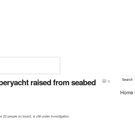
eryacht raised from seabed
0
Home 
e 22 people on board, is still under investigation.