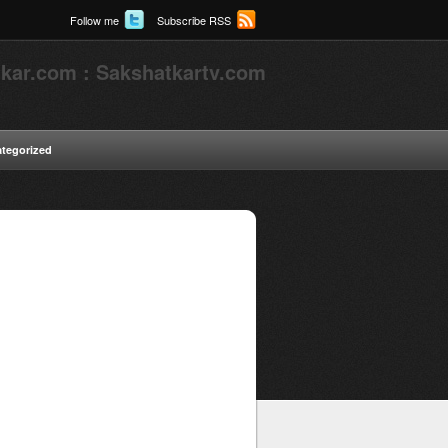
Follow me
Subscribe RSS
kar.com : Sakshatkartv.com
tegorized