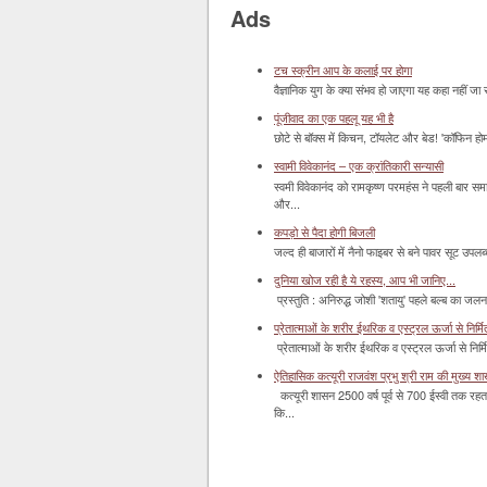
Ads
टच स्क्रीन आप के कलाई पर होगा
वैज्ञानिक युग के क्या संभव हो जाएगा यह कहा नहीं जा 
पूंजीवाद का एक पहलू यह भी है
छोटे से बॉक्‍स में किचन, टॉयलेट और बेड! 'कॉफिन हो
स्वामी विवेकानंद – एक क्रांतिकारी सन्यासी
स्वमी विवेकानंद को रामकृष्ण परमहंस ने पहली बार स
और...
कपड़ो से पैदा होगी बिजली
जल्द ही बाजारों में नैनो फाइबर से बने पावर सूट उपलब्ध 
दुनिया खोज रही है ये रहस्य, आप भी जानिए...
प्रस्तुति : अनिरुद्ध जोशी 'शतायु' पहले बल्ब का ज
प्रेतात्माओं के शरीर ईथरिक व एस्ट्रल ऊर्जा से निर्मित 
प्रेतात्माओं के शरीर ईथरिक व एस्ट्रल ऊर्जा से निर्
ऐतिहासिक कत्यूरी राजवंश प्रभु श्री राम की मुख्य श
कत्यूरी शासन 2500 वर्ष पूर्व से 700 ईस्वी तक रहत
कि...