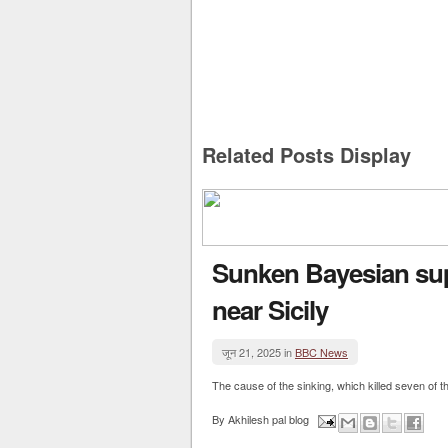
Related Posts Display
Sunken Bayesian sup
near Sicily
जून 21, 2025 in
BBC News
The cause of the sinking, which killed seven of th
By
Akhilesh pal blog