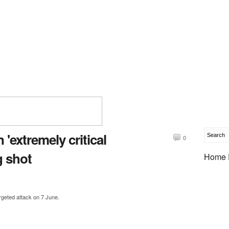
'extremely critical
0
g shot
Home 
argeted attack on 7 June.