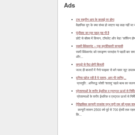
Ads
टच स्क्रीन आप के कलाई पर होगा
वैज्ञानिक युग के क्या संभव हो जाएगा यह कहा नहीं जा 
पूंजीवाद का एक पहलू यह भी है
छोटे से बॉक्‍स में किचन, टॉयलेट और बेड! 'कॉफिन हो
स्वामी विवेकानंद – एक क्रांतिकारी सन्यासी
स्वमी विवेकानंद को रामकृष्ण परमहंस ने पहली बार स
और...
कपड़ो से पैदा होगी बिजली
जल्द ही बाजारों में नैनो फाइबर से बने पावर सूट उपलब्ध 
दुनिया खोज रही है ये रहस्य, आप भी जानिए...
प्रस्तुति : अनिरुद्ध जोशी 'शतायु' पहले बल्ब का ज
प्रेतात्माओं के शरीर ईथरिक व एस्ट्रल ऊर्जा से निर्मित 
प्रेतात्माओं के शरीर ईथरिक व एस्ट्रल ऊर्जा से निर्
ऐतिहासिक कत्यूरी राजवंश प्रभु श्री राम की मुख्य श
कत्यूरी शासन 2500 वर्ष पूर्व से 700 ईस्वी तक रहत
कि...