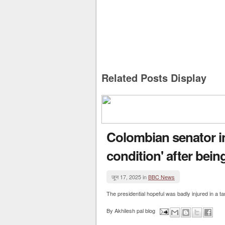
Related Posts Display
Colombian senator in 
condition' after bein
जून 17, 2025 in
BBC News
The presidential hopeful was badly injured in a t
By
Akhilesh pal blog