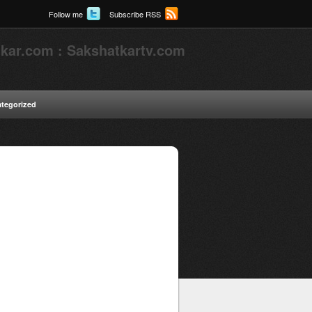
Follow me
Subscribe RSS
kar.com : Sakshatkartv.com
tegorized