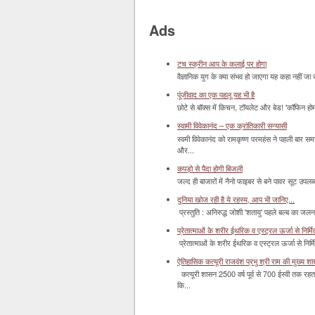
Ads
टच स्क्रीन आप के कलाई पर होगा
वैज्ञानिक युग के क्या संभव हो जाएगा यह कहा नहीं जा 
पूंजीवाद का एक पहलू यह भी है
छोटे से बॉक्‍स में किचन, टॉयलेट और बेड! 'कॉफिन हो
स्वामी विवेकानंद – एक क्रांतिकारी सन्यासी
स्वमी विवेकानंद को रामकृष्ण परमहंस ने पहली बार स
और...
कपड़ो से पैदा होगी बिजली
जल्द ही बाजारों में नैनो फाइबर से बने पावर सूट उपलब्ध 
दुनिया खोज रही है ये रहस्य, आप भी जानिए...
प्रस्तुति : अनिरुद्ध जोशी 'शतायु' पहले बल्ब का ज
प्रेतात्माओं के शरीर ईथरिक व एस्ट्रल ऊर्जा से निर्मित 
प्रेतात्माओं के शरीर ईथरिक व एस्ट्रल ऊर्जा से निर्
ऐतिहासिक कत्यूरी राजवंश प्रभु श्री राम की मुख्य श
कत्यूरी शासन 2500 वर्ष पूर्व से 700 ईस्वी तक रहत
कि...