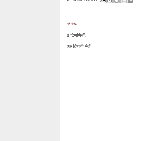
नई पोस्ट
0 टिप्पणियाँ:
एक टिप्पणी भेजें