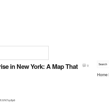
rise in New York: A Map That
0
Home 
ft.tt/N7oy8p6