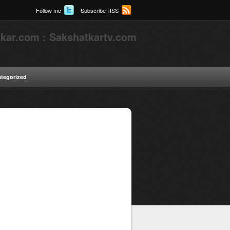
Follow me
Subscribe RSS
kar.com : Sakshatkartv.com
tegorized