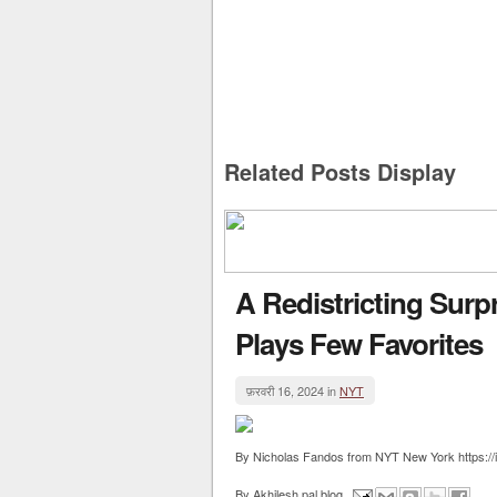
Related Posts Display
A Redistricting Surp
Plays Few Favorites
फ़रवरी 16, 2024 in
NYT
By Nicholas Fandos from NYT New York https://i
By
Akhilesh pal blog