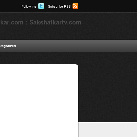
Follow me
Subscribe RSS
kar.com : Sakshatkartv.com
tegorized