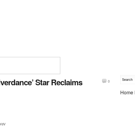
iverdance’ Star Reclaims
0
Home 
sYdV