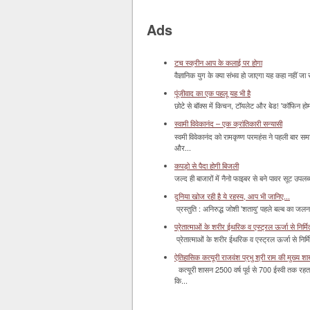
Ads
टच स्क्रीन आप के कलाई पर होगा
वैज्ञानिक युग के क्या संभव हो जाएगा यह कहा नहीं जा 
पूंजीवाद का एक पहलू यह भी है
छोटे से बॉक्‍स में किचन, टॉयलेट और बेड! 'कॉफिन हो
स्वामी विवेकानंद – एक क्रांतिकारी सन्यासी
स्वमी विवेकानंद को रामकृष्ण परमहंस ने पहली बार स
और...
कपड़ो से पैदा होगी बिजली
जल्द ही बाजारों में नैनो फाइबर से बने पावर सूट उपलब्ध 
दुनिया खोज रही है ये रहस्य, आप भी जानिए...
प्रस्तुति : अनिरुद्ध जोशी 'शतायु' पहले बल्ब का ज
प्रेतात्माओं के शरीर ईथरिक व एस्ट्रल ऊर्जा से निर्मित 
प्रेतात्माओं के शरीर ईथरिक व एस्ट्रल ऊर्जा से निर्
ऐतिहासिक कत्यूरी राजवंश प्रभु श्री राम की मुख्य श
कत्यूरी शासन 2500 वर्ष पूर्व से 700 ईस्वी तक रहत
कि...