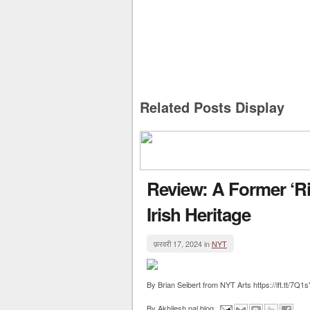
Related Posts Display
Review: A Former ‘R
Irish Heritage
फ़रवरी 17, 2024 in
NYT
By Brian Seibert from NYT Arts https://ift.tt/7Q1
By
Akhilesh pal blog