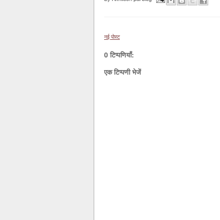
नई पोस्ट
0 टिप्पणियाँ:
एक टिप्पणी भेजें