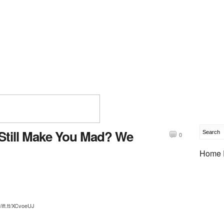
Still Make You Mad? We
0
Home 
ift.tt/XCvoeUJ