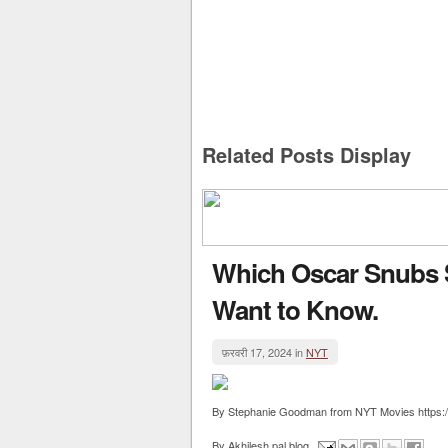
Related Posts Display
Which Oscar Snubs 
Want to Know.
फ़रवरी 17, 2024 in
NYT
By Stephanie Goodman from NYT Movies https://
By
Akhilesh pal blog