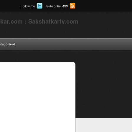
Follow me
Subscribe RSS
kar.com : Sakshatkartv.com
tegorized