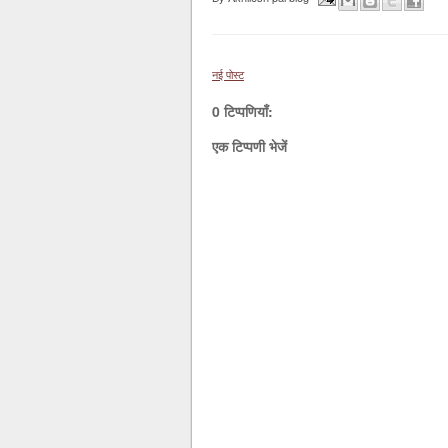
नई पोस्ट
0 टिप्पणियाँ:
एक टिप्पणी भेजें