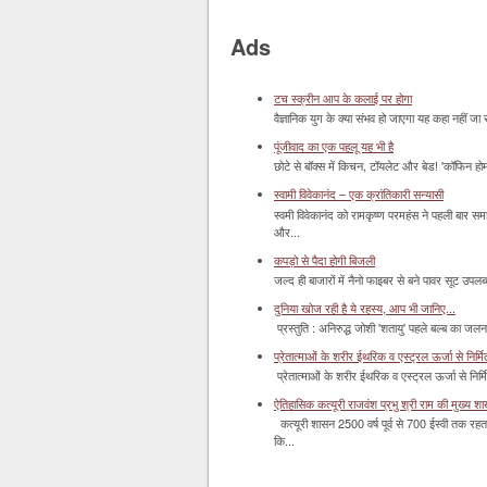
Ads
टच स्क्रीन आप के कलाई पर होगा
वैज्ञानिक युग के क्या संभव हो जाएगा यह कहा नहीं जा 
पूंजीवाद का एक पहलू यह भी है
छोटे से बॉक्‍स में किचन, टॉयलेट और बेड! 'कॉफिन हो
स्वामी विवेकानंद – एक क्रांतिकारी सन्यासी
स्वमी विवेकानंद को रामकृष्ण परमहंस ने पहली बार स
और...
कपड़ो से पैदा होगी बिजली
जल्द ही बाजारों में नैनो फाइबर से बने पावर सूट उपलब्ध 
दुनिया खोज रही है ये रहस्य, आप भी जानिए...
प्रस्तुति : अनिरुद्ध जोशी 'शतायु' पहले बल्ब का ज
प्रेतात्माओं के शरीर ईथरिक व एस्ट्रल ऊर्जा से निर्मित 
प्रेतात्माओं के शरीर ईथरिक व एस्ट्रल ऊर्जा से निर्
ऐतिहासिक कत्यूरी राजवंश प्रभु श्री राम की मुख्य श
कत्यूरी शासन 2500 वर्ष पूर्व से 700 ईस्वी तक रहत
कि...