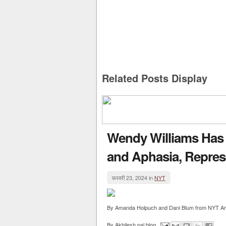
Related Posts Display
Wendy Williams Has
and Aphasia, Repres
फ़रवरी 23, 2024 in
NYT
By Amanda Holpuch and Dani Blum from NYT Arts h
By
Akhilesh pal blog