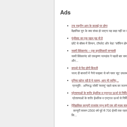
Ads
टच स्क्रीन आप के कलाई पर होगा
वैज्ञानिक युग के क्या संभव हो जाएगा यह कहा नहीं जा 
पूंजीवाद का एक पहलू यह भी है
छोटे से बॉक्‍स में किचन, टॉयलेट और बेड! 'कॉफिन हो
स्वामी विवेकानंद – एक क्रांतिकारी सन्यासी
स्वमी विवेकानंद को रामकृष्ण परमहंस ने पहली बार स
और...
कपड़ो से पैदा होगी बिजली
जल्द ही बाजारों में नैनो फाइबर से बने पावर सूट उपलब्ध 
दुनिया खोज रही है ये रहस्य, आप भी जानिए...
प्रस्तुति : अनिरुद्ध जोशी 'शतायु' पहले बल्ब का ज
प्रेतात्माओं के शरीर ईथरिक व एस्ट्रल ऊर्जा से निर्मित 
प्रेतात्माओं के शरीर ईथरिक व एस्ट्रल ऊर्जा से निर्
ऐतिहासिक कत्यूरी राजवंश प्रभु श्री राम की मुख्य श
कत्यूरी शासन 2500 वर्ष पूर्व से 700 ईस्वी तक रहत
कि...