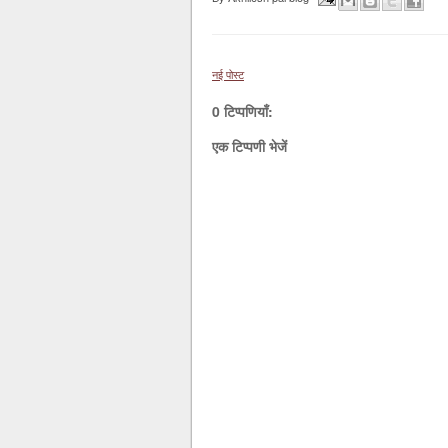
नई पोस्ट
0 टिप्पणियाँ:
एक टिप्पणी भेजें