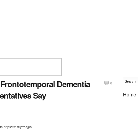
 Frontotemporal Dementia
0
entatives Say
Home 
ttps://ift.tt/yYeajp5