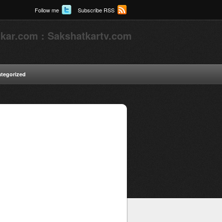
Follow me
Subscribe RSS
kar.com : Sakshatkartv.com
tegorized