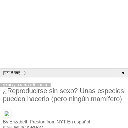
▼
गुरुवार, 15 फ़रवरी 2024
¿Reproducirse sin sexo? Unas especies
pueden hacerlo (pero ningún mamífero)
By Elizabeth Preston from NYT En español
https://ift.tt/aAiPBeQ