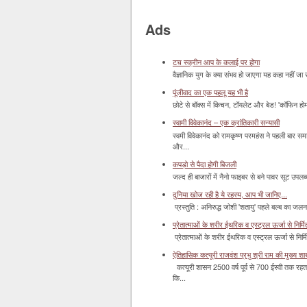
Ads
टच स्क्रीन आप के कलाई पर होगा
वैज्ञानिक युग के क्या संभव हो जाएगा यह कहा नहीं जा 
पूंजीवाद का एक पहलू यह भी है
छोटे से बॉक्‍स में किचन, टॉयलेट और बेड! 'कॉफिन हो
स्वामी विवेकानंद – एक क्रांतिकारी सन्यासी
स्वमी विवेकानंद को रामकृष्ण परमहंस ने पहली बार स
और...
कपड़ो से पैदा होगी बिजली
जल्द ही बाजारों में नैनो फाइबर से बने पावर सूट उपलब्ध 
दुनिया खोज रही है ये रहस्य, आप भी जानिए...
प्रस्तुति : अनिरुद्ध जोशी 'शतायु' पहले बल्ब का ज
प्रेतात्माओं के शरीर ईथरिक व एस्ट्रल ऊर्जा से निर्मित 
प्रेतात्माओं के शरीर ईथरिक व एस्ट्रल ऊर्जा से निर्
ऐतिहासिक कत्यूरी राजवंश प्रभु श्री राम की मुख्य श
कत्यूरी शासन 2500 वर्ष पूर्व से 700 ईस्वी तक रहत
कि...