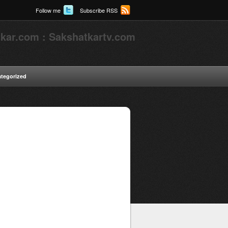
Follow me
Subscribe RSS
kar.com : Sakshatkartv.com
tegorized