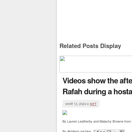
Related Posts Display
Videos show the after
Rafah during a hosta
फ़रवरी 13, 2024 in
NYT
By Lauren Leatherby and Malachy Browne from NY
By
Akhilesh pal blog