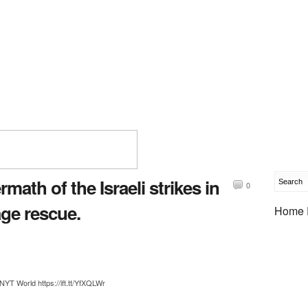
math of the Israeli strikes in
0
ge rescue.
Home 
T World https://ift.tt/YfXQLWr