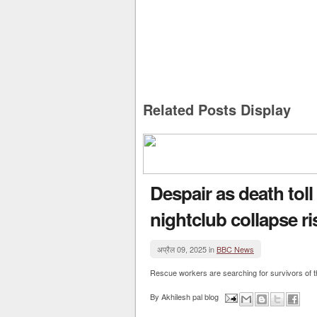
Related Posts Display
Despair as death tol
nightclub collapse ri
अप्रैल 09, 2025 in
BBC News
Rescue workers are searching for survivors of the
By
Akhilesh pal blog