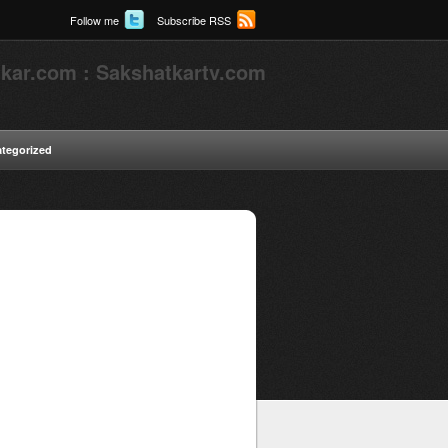
Follow me
Subscribe RSS
kar.com : Sakshatkartv.com
tegorized