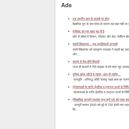
Ads
टच स्क्रीन आप के कलाई पर होगा
वैज्ञानिक युग के क्या संभव हो जाएगा यह कहा नहीं जा 
पूंजीवाद का एक पहलू यह भी है
छोटे से बॉक्‍स में किचन, टॉयलेट और बेड! 'कॉफिन हो
स्वामी विवेकानंद – एक क्रांतिकारी सन्यासी
स्वमी विवेकानंद को रामकृष्ण परमहंस ने पहली बार स
और...
कपड़ो से पैदा होगी बिजली
जल्द ही बाजारों में नैनो फाइबर से बने पावर सूट उपलब्ध 
दुनिया खोज रही है ये रहस्य, आप भी जानिए...
प्रस्तुति : अनिरुद्ध जोशी 'शतायु' पहले बल्ब का ज
प्रेतात्माओं के शरीर ईथरिक व एस्ट्रल ऊर्जा से निर्मित 
प्रेतात्माओं के शरीर ईथरिक व एस्ट्रल ऊर्जा से निर्
ऐतिहासिक कत्यूरी राजवंश प्रभु श्री राम की मुख्य श
कत्यूरी शासन 2500 वर्ष पूर्व से 700 ईस्वी तक रहत
कि...