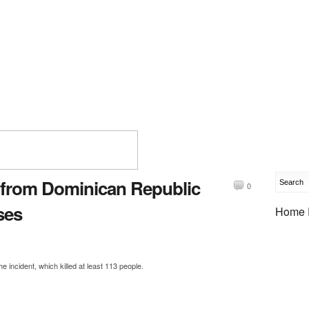
l from Dominican Republic
0
ses
Home 
 incident, which killed at least 113 people.