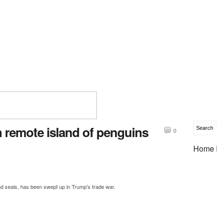
n remote island of penguins
0
Home 
nd seals, has been swept up in Trump's trade war.