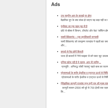
Ads
टच स्क्रीन आप के कलाई पर होगा
वैज्ञानिक युग के क्या संभव हो जाएगा यह कहा नहीं जा 
पूंजीवाद का एक पहलू यह भी है
छोटे से बॉक्‍स में किचन, टॉयलेट और बेड! 'कॉफिन हो
स्वामी विवेकानंद – एक क्रांतिकारी सन्यासी
स्वमी विवेकानंद को रामकृष्ण परमहंस ने पहली बार स
और...
कपड़ो से पैदा होगी बिजली
जल्द ही बाजारों में नैनो फाइबर से बने पावर सूट उपलब्ध 
दुनिया खोज रही है ये रहस्य, आप भी जानिए...
प्रस्तुति : अनिरुद्ध जोशी 'शतायु' पहले बल्ब का ज
प्रेतात्माओं के शरीर ईथरिक व एस्ट्रल ऊर्जा से निर्मित 
प्रेतात्माओं के शरीर ईथरिक व एस्ट्रल ऊर्जा से निर्
ऐतिहासिक कत्यूरी राजवंश प्रभु श्री राम की मुख्य श
कत्यूरी शासन 2500 वर्ष पूर्व से 700 ईस्वी तक रहत
कि...