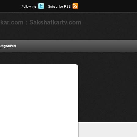
Follow me
Subscribe RSS
kar.com : Sakshatkartv.com
tegorized