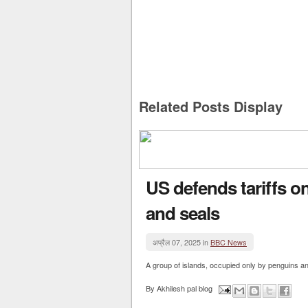
Related Posts Display
US defends tariffs o
and seals
अप्रैल 07, 2025 in
BBC News
A group of islands, occupied only by penguins a
By
Akhilesh pal blog